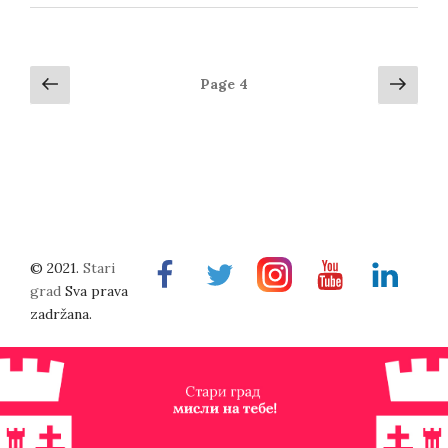
Posts
Previous
Next
Page
4
page
page
navigation
© 2021.
Stari
Facebook
Twitter
Instragram
Youtube
Linkedin
grad
Sva prava
zadržana.