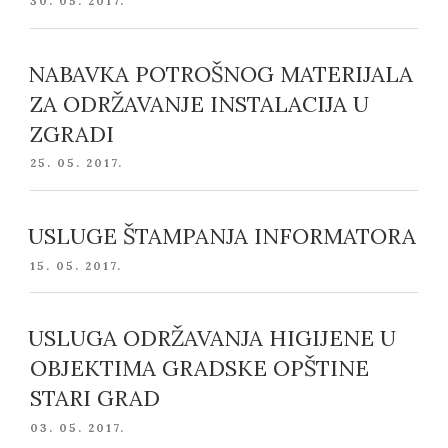
POSTED
30. 05. 2017.
ON
NABAVKA POTROŠNOG MATERIJALA
ZA ODRŽAVANJE INSTALACIJA U
ZGRADI
POSTED
25. 05. 2017.
ON
USLUGE ŠTAMPANJA INFORMATORA
POSTED
15. 05. 2017.
ON
USLUGA ODRŽAVANJA HIGIJENE U
OBJEKTIMA GRADSKE OPŠTINE
STARI GRAD
POSTED
03. 05. 2017.
ON