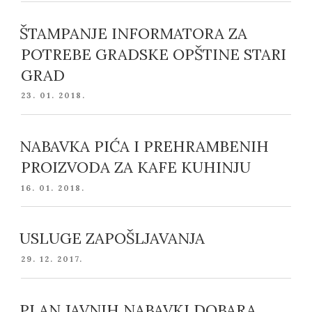
ŠTAMPANJE INFORMATORA ZA
POTREBE GRADSKE OPŠTINE STARI
GRAD
POSTED
23. 01. 2018.
ON
NABAVKA PIĆA I PREHRAMBENIH
PROIZVODA ZA KAFE KUHINJU
POSTED
16. 01. 2018.
ON
USLUGE ZAPOŠLJAVANJA
POSTED
29. 12. 2017.
ON
PLAN JAVNIH NABAVKI DOBARA,