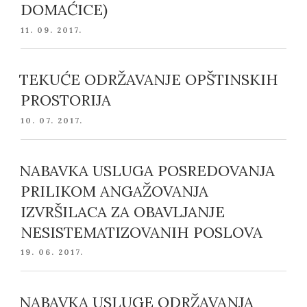
DOMAĆICE)
POSTED
11. 09. 2017.
ON
TEKUĆE ODRŽAVANJE OPŠTINSKIH
PROSTORIJA
POSTED
10. 07. 2017.
ON
NABAVKA USLUGA POSREDOVANJA
PRILIKOM ANGAŽOVANJA
IZVRŠILACA ZA OBAVLJANJE
NESISTEMATIZOVANIH POSLOVA
POSTED
19. 06. 2017.
ON
NABAVKA USLUGE ODRŽAVANJA