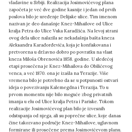
vladavine u Srbiji. Realizacija Josimovićevog plana
započeta je već dve godine kasnije i jedan od prvih
poslova bilo je uređenje Delijske ulice. Tim imenom
nazivan je deo današnje Knez-Mihailove od Ulice
kralja Petra do Ulice Vuka Karadžića. Na levoj strani
ovog dela ulice nalazila se nekadašnja bašta kneza
Aleksandra Karađorđevića, koja je konfiskovana i
pretvorena u državno dobro po povratku na vlast
kneza Miloša Obrenovića 1858. godine. U sledećoj
etapi prosečena je Knez-Mihailova do Obilićevog
venca, a već 1870. ona je izašla na Terazije. Više
vremena bilo je potrebno da se u potpunosti ostvari
ideja o povezivanju Kalemegdna i Terazija. To u
prvom momentu nije bilo moguće zbog privatnih
imanja u elu od Ulice kralja Petra i Pariske. Tokom
realizacije Josimovićevog plan bilo je izvesnih
odstupanja od njega, ali su poprečne ulice, koje danas
čine takozvano područje Knez-Mihailove, uglavnom
formirane ili prosečene prema Josimovićevom planu.