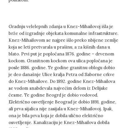
Gradnju velelepnih zdanja u Knez-Mihailovoj išla je
brže od izgradnje objekata komunalne infrastrukture.
Knez-Mihailovom se najpre išlo preko nbijene zemlje
koja se leti pretvarala u prašinu, a za kišnih dana u
blato. Prvi put je popločana 1876. godine – drvenom
kockom. Granitnom kockom ova ulica popločana je
posle 1886. godine. Te godine granitnu oblogu dobio
je deo današnje Ulice kralja Petra od Saborne crkve
do Knez-Mihailove. Do 1892. godine Knez-Mihailova
se vodom snabdevala najvećim delom iz Delijske
česme. Te godine Beogrd je dobio vodovod.
Električno osvetljenje Beograd je dobio 1891. godine,
ali prva sijalica nije zasijala u Knez-Mihailovoj. Ipak,
ona je bila prva koja je dobila ulično električno
osvetljenje. Kanalizaciju je Knez-Mihailova dobila