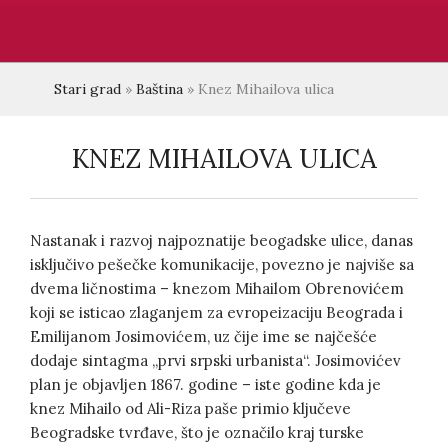
Stari grad
»
Baština
»
Knez Mihailova ulica
KNEZ MIHAILOVA ULICA
Nastanak i razvoj najpoznatije beogadske ulice, danas
isključivo pešečke komunikacije, povezno je najviše sa
dvema ličnostima – knezom Mihailom Obrenovićem
koji se isticao zlaganjem za evropeizaciju Beograda i
Emilijanom Josimovićem, uz čije ime se najčešće
dodaje sintagma „prvi srpski urbanista“. Josimovićev
plan je objavljen 1867. godine – iste godine kda je
knez Mihailo od Ali-Riza paše primio ključeve
Beogradske tvrđave, što je označilo kraj turske