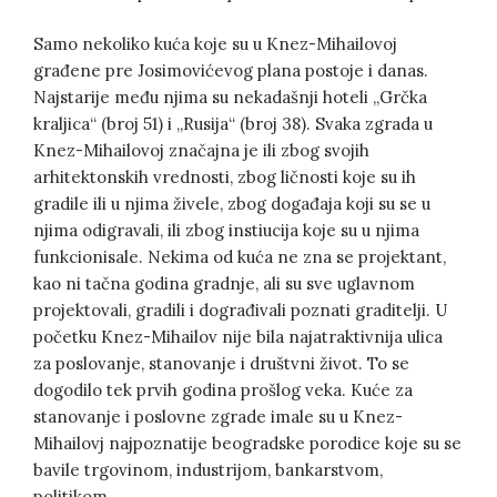
Samo nekoliko kuća koje su u Knez-Mihailovoj
građene pre Josimovićevog plana postoje i danas.
Najstarije među njima su nekadašnji hoteli „Grčka
kraljica“ (broj 51) i „Rusija“ (broj 38). Svaka zgrada u
Knez-Mihailovoj značajna je ili zbog svojih
arhitektonskih vrednosti, zbog ličnosti koje su ih
gradile ili u njima živele, zbog događaja koji su se u
njima odigravali, ili zbog instiucija koje su u njima
funkcionisale. Nekima od kuća ne zna se projektant,
kao ni tačna godina gradnje, ali su sve uglavnom
projektovali, gradili i dograđivali poznati graditelji. U
početku Knez-Mihailov nije bila najatraktivnija ulica
za poslovanje, stanovanje i društvni život. To se
dogodilo tek prvih godina prošlog veka. Kuće za
stanovanje i poslovne zgrade imale su u Knez-
Mihailovj najpoznatije beogradske porodice koje su se
bavile trgovinom, industrijom, bankarstvom,
politikom.