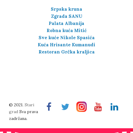
Srpska kruna
Zgrada SANU
Palata Albanija
Robna kuća Mitić
Sve kuće Nikole Spasića
Kuća Hrisante Kumanudi
Restoran Grčka kraljica
© 2021.
Stari
Facebook
Twitter
Instragram
Youtube
Linkedin
grad
Sva prava
zadržana.