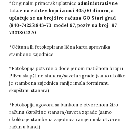
*Originalni primerak uplatnice
administrativne
takse na zahtev koja iznosi 405,00 dinara,
a
uplaćuje se na broj žiro računa GO Stari grad
(840-742251843-73, model 97, poziv na broj 97
7301804370
*Očitana ili fotokopirana lična karta upravnika
stambene zajednice
*Fotokopija potvrde o dodeljenom matičnom broju i
PIB-u skupštine stanara/saveta zgrade (samo ukoliko
je stambena zajednica ranije imala formiranu
skupštinu stanara)
*Fotokopija ugovora sa bankom o otvorenom žiro
računu skupštine stanara/saveta zgrade (samo
ukoliko je stambena zajednica ranije imala otvoren
račun u banci)