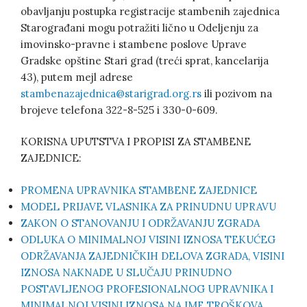
obavljanju postupka registracije stambenih zajednica
Starograđani mogu potražiti lično u Odeljenju za
imovinsko-pravne i stambene poslove Uprave
Gradske opštine Stari grad (treći sprat, kancelarija
43), putem mejl adrese
stambenazajednica@starigrad.org.rs
ili pozivom na
brojeve telefona 322-8-525 i 330-0-609.
KORISNA UPUTSTVA I PROPISI ZA STAMBENE
ZAJEDNICE:
PROMENA UPRAVNIKA STAMBENE ZAJEDNICE
MODEL PRIJAVE VLASNIKA ZA PRINUDNU UPRAVU
ZAKON O STANOVANJU I ODRŽAVANJU ZGRADA
ODLUKA O MINIMALNOJ VISINI IZNOSA TEKUĆEG
ODRŽAVANJA ZAJEDNIČKIH DELOVA ZGRADA, VISINI
IZNOSA NAKNADE U SLUČAJU PRINUDNO
POSTAVLJENOG PROFESIONALNOG UPRAVNIKA I
MINIMALNOJ VISINI IZNOSA NA IME TROŠKOVA