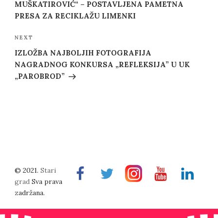
MUŠKATIROVIĆ“ – POSTAVLJENA PAMETNA
PRESA ZA RECIKLAŽU LIMENKI
Next
NEXT
Post
IZLOŽBA NAJBOLJIH FOTOGRAFIJA
NAGRADNOG KONKURSA „REFLEKSIJA” U UK
„PAROBROD”
© 2021.
Stari
Facebook
Twitter
Instragram
Youtube
Linkedin
grad
Sva prava
zadržana.