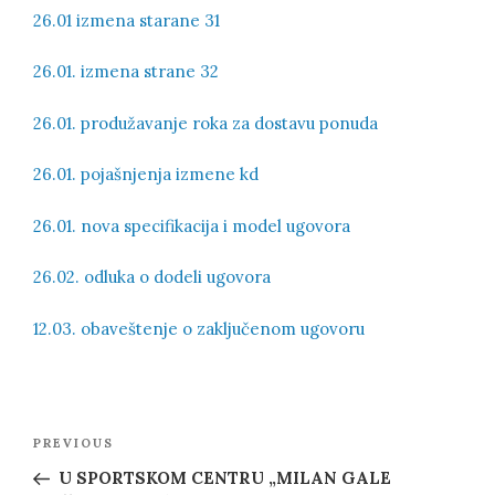
26.01 izmena starane 31
26.01. izmena strane 32
26.01. produžavanje roka za dostavu ponuda
26.01. pojašnjenja izmene kd
26.01. nova specifikacija i model ugovora
26.02. odluka o dodeli ugovora
12.03. obaveštenje o zaključenom ugovoru
Post
Previous
PREVIOUS
navigation
Post
U SPORTSKOM CENTRU „MILAN GALE