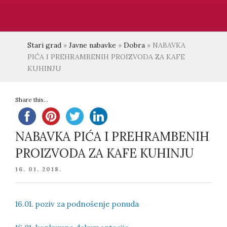
Stari grad
»
Javne nabavke
»
Dobra
»
NABAVKA
PIĆA I PREHRAMBENIH PROIZVODA ZA KAFE
KUHINJU
Share this...
NABAVKA PIĆA I PREHRAMBENIH
PROIZVODA ZA KAFE KUHINJU
POSTED
16. 01. 2018.
ON
16.01. poziv za podnošenje ponuda