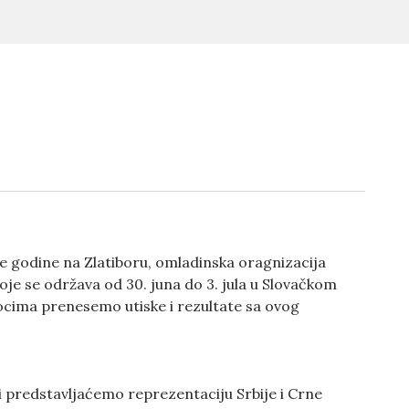
godine na Zlatiboru, omladinska oragnizacija
je se održava od 30. juna do 3. jula u Slovačkom
ocima prenesemo utiske i rezultate sa ovog
 predstavljaćemo reprezentaciju Srbije i Crne