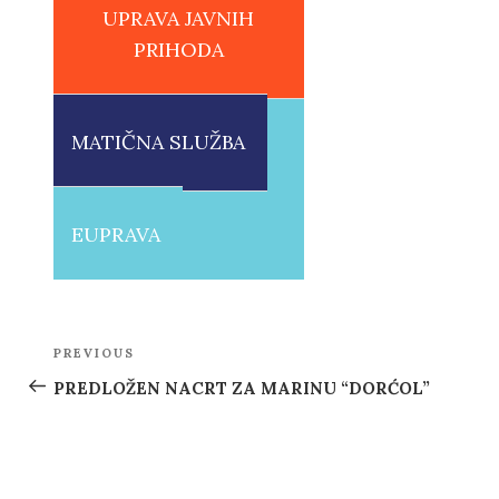
UPRAVA JAVNIH
PRIHODA
MATIČNA SLUŽBA
EUPRAVA
Post
PREVIOUS
Previous
navigation
Post
PREDLOŽEN NACRT ZA MARINU “DORĆOL”