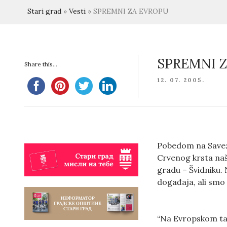
Stari grad
»
Vesti
»
SPREMNI ZA EVROPU
SPREMNI 
Share this...
POSTED
12. 07. 2005.
ON
Pobedom na Savez
Crvenog krsta naš
gradu – Švidniku.
događaja, ali smo
“Na Evropskom tak