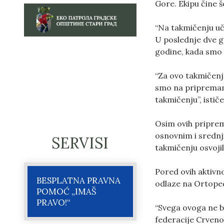
Gore. Ekipu čine š
“Na takmičenju uč
U poslednje dve go
godine, kada smo o
“Za ovo takmičenj
smo na pripremama
takmičenju”, isti
Osim ovih priprem
osnovnim i srednj
SERVISI
takmičenju osvoji
Pored ovih aktivn
BESPLATNA PRAVNA
odlaze na Ortoped
POMOĆ „IMAŠ
PRAVO!“
“Svega ovoga ne 
federacije Crvenog