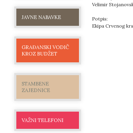
Velimir Stojanovsk
JAVNE NABAVKE
Potpis:
Ekipa Crvenog kr
GRAĐANSKI VODIČ
KROZ BUDŽET
STAMBENE
ZAJEDNICE
VAŽNI TELEFONI