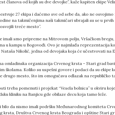
est članova od kojih su dve devojke”, kaže kapiten ekipe Vel
estvuje 27 ekipa i daćemo sve od sebe da, ako ne osvojimo
dine na takmičenjima naši takmičari ubrajali su se u prvih 
svojili treće mesto”.
e imali smo pripreme na Mitrovom polju, Vršačkom bregu, go
 u kampu u Bogovođi. Ovo je najmlađa reprezentacija koj
če Nataša Nikolić, jedna od devojaka koja će učestvovati n
a omladinska organizacija Crvenog krsta – Stari grad bav
im školama. Koliko su uspešni govore i podaci da su ekipe 
le drugo mesto, što im omogućava odlazak na republičko tak
osti treba pomenuti i projekat “Vesela bolnica” u okviru k
sku kliniku na Banjicu gde obilaze decu koja tamo leže.
bi bilo da nismo imali podršku Međunarodnog komiteta C
 krsta, Društva Crvenog krsta Beograda i opštine Stari grad,