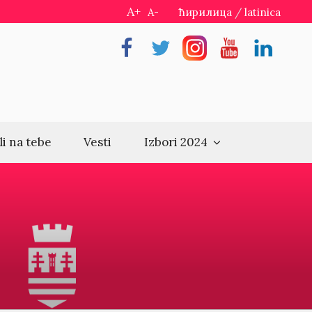
A+
A-
ћирилица
/
latinica
Facebook
Twitter
Instragram
Youtube
Linkedin
li na tebe
Vesti
Izbori 2024