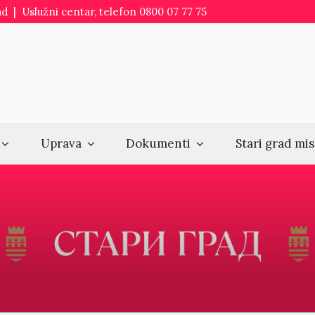
d | Uslužni centar, telefon 0800 07 77 75
Uprava
Dokumenti
Stari grad mis