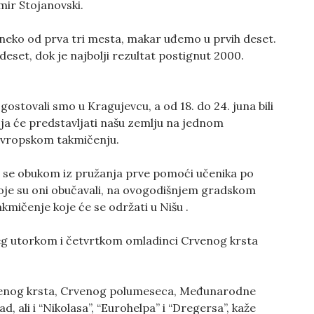
imir Stojanovski.
 neko od prva tri mesta, makar uđemo u prvih deset.
deset, dok je najbolji rezultat postignut 2000.
stovali smo u Kragujevcu, a od 18. do 24. juna bili
a će predstavljati našu zemlju na jednom
a Evropskom takmičenju.
i se obukom iz pružanja prve pomoći učenika po
koje su oni obučavali, na ovogodišnjem gradskom
mičenje koje će se održati u Nišu .
ojeg utorkom i četvrtkom omladinci Crvenog krsta
rvenog krsta, Crvenog polumeseca, Međunarodne
 ali i “Nikolasa”, “Eurohelpa” i “Dregersa”, kaže