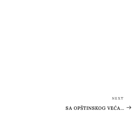
NEXT
Next
Post
SA OPŠTINSKOG VEĆA…