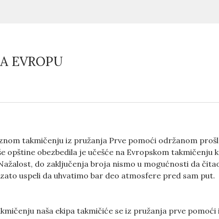
ZA EVROPU
nom takmičenju iz pružanja Prve pomoći održanom prošle 
e opštine obezbedila je učešće na Evropskom takmičenju ko
 Nažalost, do zaključenja broja nismo u mogućnosti da čita
 zato uspeli da uhvatimo bar deo atmosfere pred sam put.
mičenju naša ekipa takmičiće se iz pružanja prve pomoći i