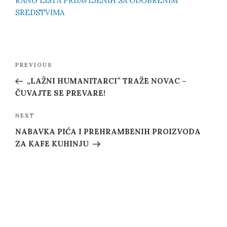
RANG LISTA PRIJAVLJENIH SA ODOBRENIM
SREDSTVIMA
Post
Previous
PREVIOUS
navigation
Post
„LAŽNI HUMANITARCI” TRAŽE NOVAC –
ČUVAJTE SE PREVARE!
Next
NEXT
Post
NABAVKA PIĆA I PREHRAMBENIH PROIZVODA
ZA KAFE KUHINJU