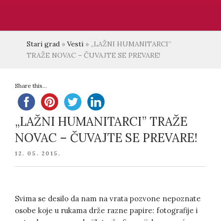
Stari grad
»
Vesti
»
„LAŽNI HUMANITARCI”
TRAŽE NOVAC – ČUVAJTE SE PREVARE!
Share this...
„LAŽNI HUMANITARCI” TRAŽE
NOVAC – ČUVAJTE SE PREVARE!
POSTED
12. 05. 2015.
ON
Svima se desilo da nam na vrata pozvone nepoznate
osobe koje u rukama drže razne papire: fotografije i