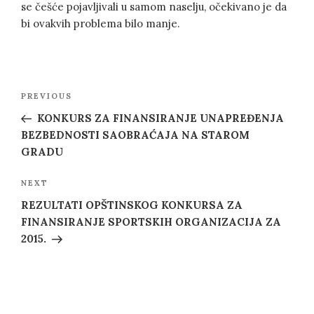
se češće pojavljivali u samom naselju, očekivano je da
bi ovakvih problema bilo manje.
Post
Previous
PREVIOUS
navigation
Post
KONKURS ZA FINANSIRANJE UNAPREĐENJA
BEZBEDNOSTI SAOBRAĆAJA NA STAROM
GRADU
Next
NEXT
Post
REZULTATI OPŠTINSKOG KONKURSA ZA
FINANSIRANJE SPORTSKIH ORGANIZACIJA ZA
2015.