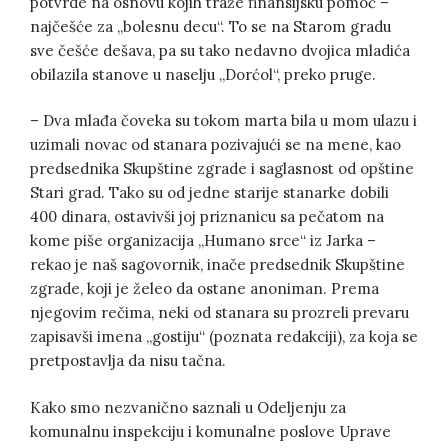
potvrde na osnovu kojih traže finansijsku pomoć –
najčešće za „bolesnu decu“. To se na Starom gradu
sve češće dešava, pa su tako nedavno dvojica mladića
obilazila stanove u naselju „Dorćol“, preko pruge.
– Dva mlađa čoveka su tokom marta bila u mom ulazu i
uzimali novac od stanara pozivajući se na mene, kao
predsednika Skupštine zgrade i saglasnost od opštine
Stari grad. Tako su od jedne starije stanarke dobili
400 dinara, ostavivši joj priznanicu sa pečatom na
kome piše organizacija „Humano srce“ iz Jarka –
rekao je naš sagovornik, inače predsednik Skupštine
zgrade, koji je želeo da ostane anoniman. Prema
njegovim rečima, neki od stanara su prozreli prevaru
zapisavši imena „gostiju“ (poznata redakciji), za koja se
pretpostavlja da nisu tačna.
Kako smo nezvanično saznali u Odeljenju za
komunalnu inspekciju i komunalne poslove Uprave