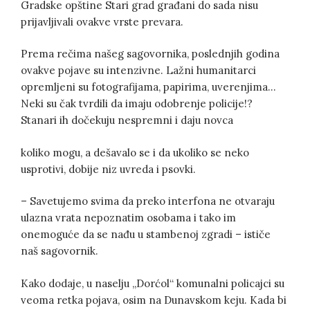
Gradske opštine Stari grad građani do sada nisu
prijavljivali ovakve vrste prevara.
Prema rečima našeg sagovornika, poslednjih godina
ovakve pojave su intenzivne. Lažni humanitarci
opremljeni su fotografijama, papirima, uverenjima…
Neki su čak tvrdili da imaju odobrenje policije!?
Stanari ih dočekuju nespremni i daju novca
koliko mogu, a dešavalo se i da ukoliko se neko
usprotivi, dobije niz uvreda i psovki.
– Savetujemo svima da preko interfona ne otvaraju
ulazna vrata nepoznatim osobama i tako im
onemoguće da se nađu u stambenoj zgradi – ističe
naš sagovornik.
Kako dodaje, u naselju „Dorćol“ komunalni policajci su
veoma retka pojava, osim na Dunavskom keju. Kada bi