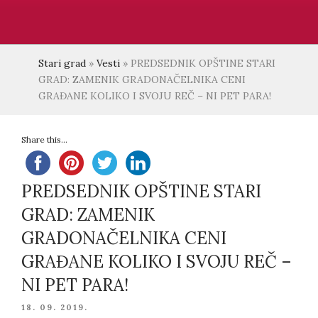
Stari grad
»
Vesti
»
PREDSEDNIK OPŠTINE STARI
GRAD: ZAMENIK GRADONAČELNIKA CENI
GRAĐANE KOLIKO I SVOJU REČ – NI PET PARA!
Share this...
PREDSEDNIK OPŠTINE STARI
GRAD: ZAMENIK
GRADONAČELNIKA CENI
GRAĐANE KOLIKO I SVOJU REČ –
NI PET PARA!
POSTED
18. 09. 2019.