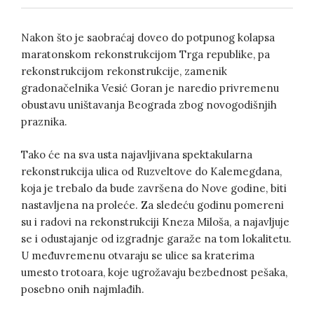
ON
Nakon što je saobraćaj doveo do potpunog kolapsa
maratonskom rekonstrukcijom Trga republike, pa
rekonstrukcijom rekonstrukcije, zamenik
gradonačelnika Vesić Goran je naredio privremenu
obustavu uništavanja Beograda zbog novogodišnjih
praznika.
Tako će na sva usta najavljivana spektakularna
rekonstrukcija ulica od Ruzveltove do Kalemegdana,
koja je trebalo da bude završena do Nove godine, biti
nastavljena na proleće. Za sledeću godinu pomereni
su i radovi na rekonstrukciji Kneza Miloša, a najavljuje
se i odustajanje od izgradnje garaže na tom lokalitetu.
U međuvremenu otvaraju se ulice sa kraterima
umesto trotoara, koje ugrožavaju bezbednost pešaka,
posebno onih najmlađih.