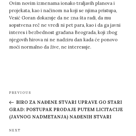
Ovim novim izmenama ionako traljavih planova i
projekata, kao i načinom na koji se njima pristupa,
Vesić Goran dokazuje da ne zna šta radi, da mu
sopstvena reč ne vredi ni pet para, kao i da ga javni
interes i bezbednost građana Beograda, koji zbog
njegovih hirova ni ne nadziru dan kada će ponovo
moći normalno da žive, ne interesuje.
Post
Previous
PREVIOUS
navigation
Post
BIRO ZA NAĐENE STVARI UPRAVE GO STARI
GRAD: POSTUPAK PRODAJE PUTEM LICITACIJE
(JAVNOG NADMETANJA) NAĐENIH STVARI
Next
NEXT