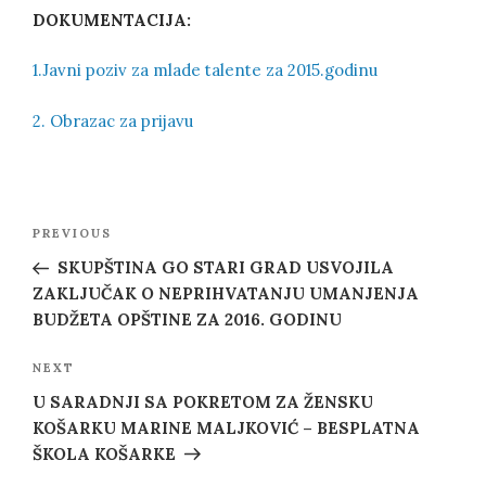
DOKUMENTACIJA:
1.Javni poziv za mlade talente za 2015.godinu
2. Obrazac za prijavu
Post
Previous
PREVIOUS
navigation
Post
SKUPŠTINA GO STARI GRAD USVOJILA
ZAKLJUČAK O NEPRIHVATANJU UMANJENJA
BUDŽETA OPŠTINE ZA 2016. GODINU
Next
NEXT
Post
U SARADNJI SA POKRETOM ZA ŽENSKU
KOŠARKU MARINE MALJKOVIĆ – BESPLATNA
ŠKOLA KOŠARKE