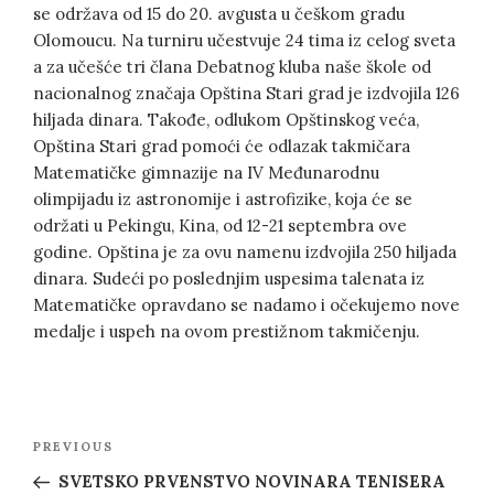
se održava od 15 do 20. avgusta u češkom gradu
Olomoucu. Na turniru učestvuje 24 tima iz celog sveta
a za učešće tri člana Debatnog kluba naše škole od
nacionalnog značaja Opština Stari grad je izdvojila 126
hiljada dinara. Takođe, odlukom Opštinskog veća,
Opština Stari grad pomoći će odlazak takmičara
Matematičke gimnazije na IV Međunarodnu
olimpijadu iz astronomije i astrofizike, koja će se
održati u Pekingu, Kina, od 12-21 septembra ove
godine. Opština je za ovu namenu izdvojila 250 hiljada
dinara. Sudeći po poslednjim uspesima talenata iz
Matematičke opravdano se nadamo i očekujemo nove
medalje i uspeh na ovom prestižnom takmičenju.
Post
Previous
PREVIOUS
navigation
Post
SVETSKO PRVENSTVO NOVINARA TENISERA