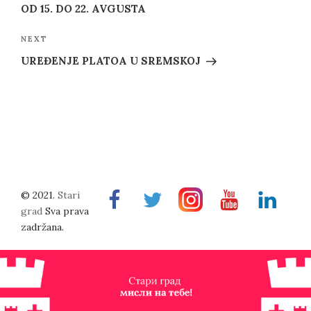
OD 15. DO 22. AVGUSTA
Next
NEXT
Post
UREĐENJE PLATOA U SREMSKOJ
© 2021.
Stari
Facebook
Twitter
Instragram
Youtube
Linkedin
grad
Sva prava
zadržana.