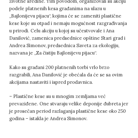
životne sredine. Tim povodom, organizovali su akciju
podele platnenih kesa građanima na ulazu u
„Bajlonijevu pijacu“, kojima će se zameniti plastične
kese koje su otpad i nemaju mogućnost razgrađivanja
u prirodi. Celu akciju u kojoj su učestvovale i Ana
Danilović, zamenica predsednice opštine Stari grad i
Andrea Simonov, predsednica Saveta za ekologiju,
nazvana je „Za čistiju Bajlonijevu pijacu“.
Kako su građani 200 platnenih torbi vrlo brzo
razgrabili, Ana Danilović je obećala da će se sa ovim
akcijama nastaviti i ispred prodavnica.
– Plastične kese su u mnogim zemljama već
prevaziđene. One stvaraju velike deponije đubreta jer
je prosečan period razlaganja plastične kese oko 250
godina – istakla je Andrea Simonov.