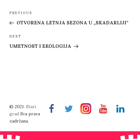
Post
Previous
PREVIOUS
navigation
Post
OTVORENA LETNJA SEZONA U „SKADARLIJI“
Next
NEXT
Post
UMETNOST I EKOLOGIJA
© 2021.
Stari
Facebook
Twitter
Instragram
Youtube
Linkedin
grad
Sva prava
zadržana.