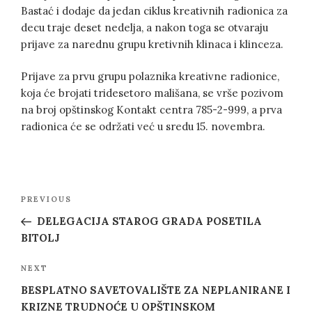
Bastać i dodaje da jedan ciklus kreativnih radionica za
decu traje deset nedelja, a nakon toga se otvaraju
prijave za narednu grupu kretivnih klinaca i klinceza.
Prijave za prvu grupu polaznika kreativne radionice,
koja će brojati tridesetoro mališana, se vrše pozivom
na broj opštinskog Kontakt centra 785-2-999, a prva
radionica će se održati već u sredu 15. novembra.
Post
Previous
PREVIOUS
navigation
Post
DELEGACIJA STAROG GRADA POSETILA
BITOLJ
Next
NEXT
Post
BESPLATNO SAVETOVALIŠTE ZA NEPLANIRANE I
KRIZNE TRUDNOĆE U OPŠTINSKOM