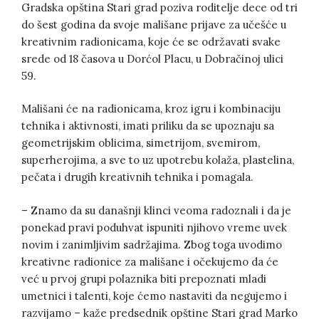
Gradska opština Stari grad poziva roditelje dece od tri
do šest godina da svoje mališane prijave za učešće u
kreativnim radionicama, koje će se održavati svake
srede od 18 časova u Dorćol Placu, u Dobračinoj ulici
59.
Mališani će na radionicama, kroz igru i kombinaciju
tehnika i aktivnosti, imati priliku da se upoznaju sa
geometrijskim oblicima, simetrijom, svemirom,
superherojima, a sve to uz upotrebu kolaža, plastelina,
pečata i drugih kreativnih tehnika i pomagala.
– Znamo da su današnji klinci veoma radoznali i da je
ponekad pravi poduhvat ispuniti njihovo vreme uvek
novim i zanimljivim sadržajima. Zbog toga uvodimo
kreativne radionice za mališane i očekujemo da će
već u prvoj grupi polaznika biti prepoznati mladi
umetnici i talenti, koje ćemo nastaviti da negujemo i
razvijamo – kaže predsednik opštine Stari grad Marko