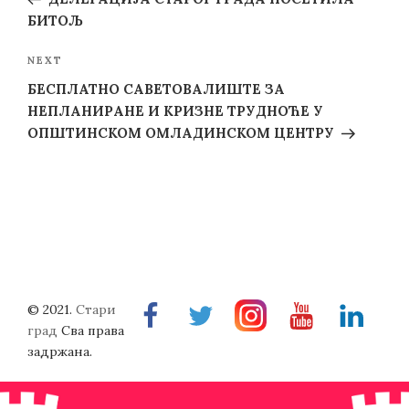
БИТОЉ
Next
NEXT
Post
БЕСПЛАТНО САВЕТОВАЛИШТЕ ЗА
НЕПЛАНИРАНЕ И КРИЗНЕ ТРУДНОЋЕ У
ОПШТИНСКОМ ОМЛАДИНСКОМ ЦЕНТРУ
© 2021.
Стари
Facebook
Twitter
Instragram
Youtube
Linkedin
град
Сва права
задржана.