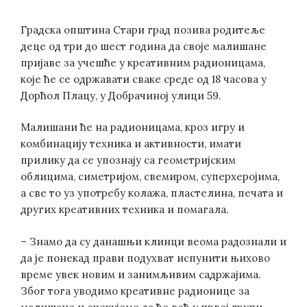
Градска општина Стари град позива родитеље
деце од три до шест година да своје малишане
пријаве за учешће у креативним радионицама,
које ће се одржавати сваке среде од 18 часова у
Дорћол Плацу, у Добрачиној улици 59.
Малишани ће на радионицама, кроз игру и
комбинацију техника и активности, имати
прилику да се упознају са геометријским
облицима, симетријом, свемиром, суперхеројима,
а све то уз употребу колажа, пластелина, печата и
других креативних техника и помагала.
– Знамо да су данашњи клинци веома радознали и
да је понекад прави подухват испунити њихово
време увек новим и занимљивим садржајима.
Због тога уводимо креативне радионице за