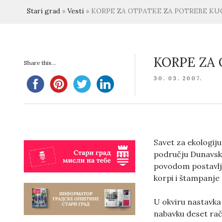
Stari grad
»
Vesti
»
KORPE ZA OTPATKE ZA POTREBE KU
KORPE ZA
Share this...
POSTED
30. 03. 2007.
ON
Savet za ekologij
području Dunavsko
povodom postavljan
korpi i štampanje
U okviru nastavka
nabavku deset rač