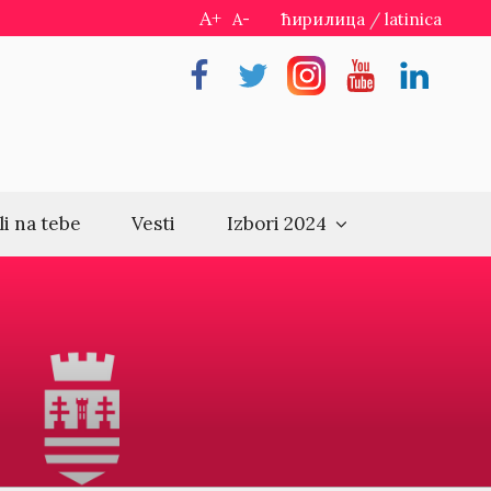
A+
A-
ћирилица
/
latinica
Facebook
Twitter
Instragram
Youtube
Linkedin
li na tebe
Vesti
Izbori 2024