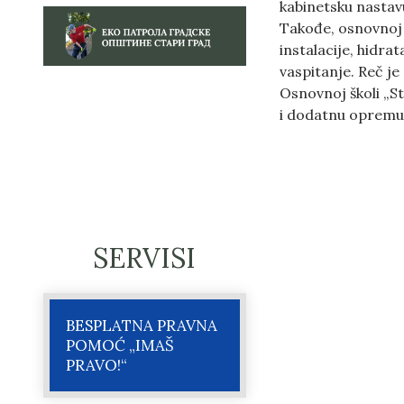
kabinetsku nastav
Takođe, osnovnoj 
instalacije, hidra
vaspitanje. Reč je
Osnovnoj školi „St
i dodatnu opremu
SERVISI
BESPLATNA PRAVNA
POMOĆ „IMAŠ
PRAVO!“