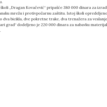
u.
školi „Dragan Kovačević“ pripašće 380 000 dinara za izra
tansku mrežu i protivpožarnu zaštitu. Istoj školi opredelje
 o dva bicikla, dve pokretne trake, dva trenažera za veslanj
ari grad“ dodeljeno je 220 000 dinara za nabavku materijala 
.