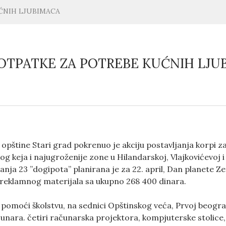
ĆNIH LJUBIMACA
 OTPATKE ZA POTREBE KUĆNIH LJU
u opštine Stari grad pokrenuo je akciju postavljanja korpi 
g keja i najugroženije zone u Hilandarskoj, Vlajkovićevoj i
ja 23 ”dogipota” planirana je za 22. april, Dan planete Zem
 reklamnog materijala sa ukupno 268 400 dinara.
 pomoći školstvu, na sednici Opštinskog veća, Prvoj beogr
unara. četiri računarska projektora, kompjuterske stolice,