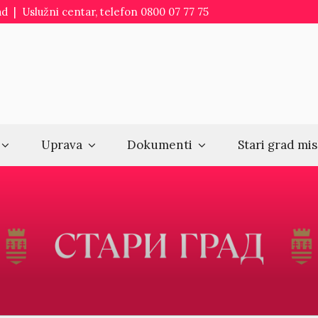
d | Uslužni centar, telefon 0800 07 77 75
Uprava
Dokumenti
Stari grad mis