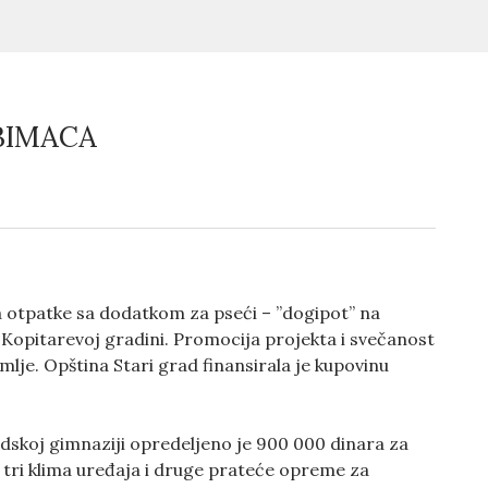
BIMACA
za otpatke sa dodatkom za pseći – ”dogipot” na
 Kopitarevoj gradini. Promocija projekta i svečanost
lje. Opština Stari grad finansirala je kupovinu
adskoj gimnaziji opredeljeno je 900 000 dinara za
 tri klima uređaja i druge prateće opreme za