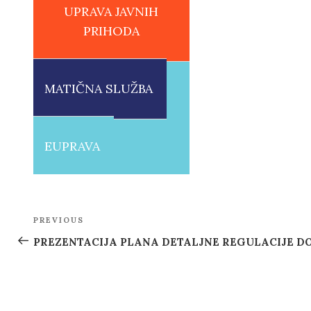
UPRAVA JAVNIH
PRIHODA
MATIČNA SLUŽBA
EUPRAVA
Post
PREVIOUS
Previous
navigation
Post
PREZENTACIJA PLANA DETALJNE REGULACIJE D