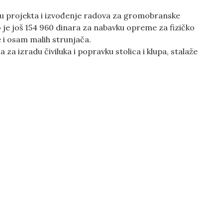
du projekta i izvođenje radova za gromobranske
no je još 154 960 dinara za nabavku opreme za fizičko
e i osam malih strunjača.
za izradu čiviluka i popravku stolica i klupa, stalaže