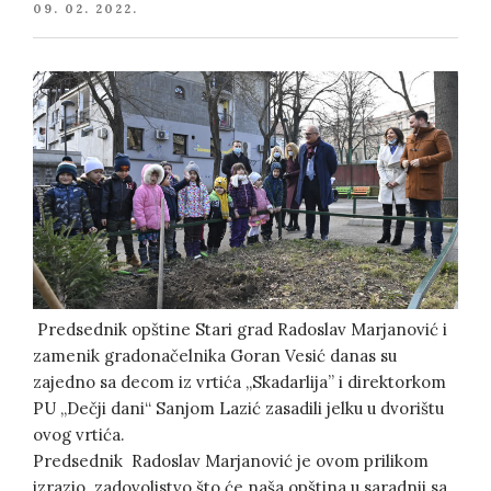
POSTED
09. 02. 2022.
ON
Predsednik opštine Stari grad Radoslav Marjanović i
zamenik gradonačelnika Goran Vesić danas su
zajedno sa decom iz vrtića „Skadarlija” i direktorkom
PU „Dečji dani“ Sanjom Lazić zasadili jelku u dvorištu
ovog vrtića.
Predsednik Radoslav Marjanović je ovom prilikom
izrazio zadovoljstvo što će naša opština u saradnji sa