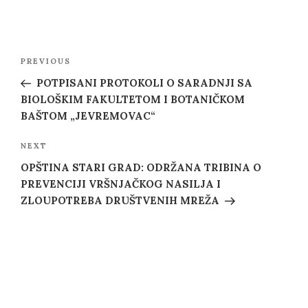
Post
Previous
PREVIOUS
navigation
Post
POTPISANI PROTOKOLI O SARADNJI SA
BIOLOŠKIM FAKULTETOM I BOTANIČKOM
BAŠTOM „JEVREMOVAC“
Next
NEXT
Post
OPŠTINA STARI GRAD: ODRŽANA TRIBINA O
PREVENCIJI VRŠNJAČKOG NASILJA I
ZLOUPOTREBA DRUŠTVENIH MREŽA