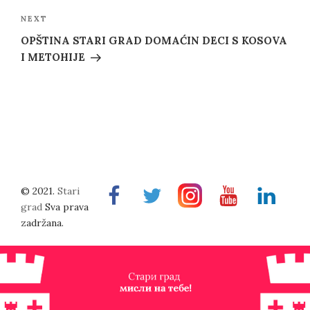
Next
NEXT
Post
OPŠTINA STARI GRAD DOMAĆIN DECI S KOSOVA
I METOHIJE
© 2021.
Stari
Facebook
Twitter
Instragram
Youtube
Linkedin
grad
Sva prava
zadržana.