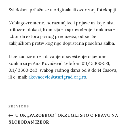
Svi dokazi prilažu se u originalu ili overenoj fotokopiji.
Neblagovremene, nerazumljive i prijave uz koje nisu
priloženi dokazi, Komisija za sprovođenje konkursa za
izbor direktora javnog preduzeća, odbaciće
zaključkom protiv kog nije dopuštena posebna žalba.
Lice zaduženo za davanje obaveštenje o javnom
konkursu je Ana Kovačević, telefon: 011/ 3300-581,
011/ 3300-243, svakog radnog dana od 9 do 14 časova,
ili e-mail:
akovacevic@starigrad.org.rs
.
Post
Previous
PREVIOUS
navigation
Post
U UK „PAROBROD” OKRUGLI STO O PRAVU NA
SLOBODAN IZBOR