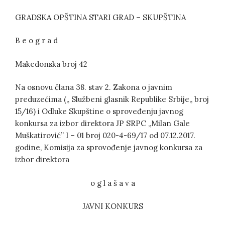
GRADSKA OPŠTINA STARI GRAD – SKUPŠTINA
B e o g r a d
Makedonska broj 42
Na osnovu člana 38. stav 2. Zakona o javnim
preduzećima (,, Službeni glasnik Republike Srbije,, broj
15/16) i Odluke Skupštine o sproveđenju javnog
konkursa za izbor direktora JP SRPC ,,Milan Gale
Muškatirović” I – 01 broj 020-4-69/17 od 07.12.2017.
godine, Komisija za sprovođenje javnog konkursa za
izbor direktora
o g l a š a v a
JAVNI KONKURS