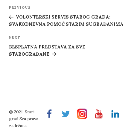
Post
Previous
PREVIOUS
navigation
Post
VOLONTERSKI SERVIS STAROG GRADA:
SVAKODNEVNA POMOĆ STARIM SUGRAĐANIMA
Next
NEXT
Post
BESPLATNA PREDSTAVA ZA SVE
STAROGRAĐANE
© 2021.
Stari
Facebook
Twitter
Instragram
Youtube
Linkedin
grad
Sva prava
zadržana.