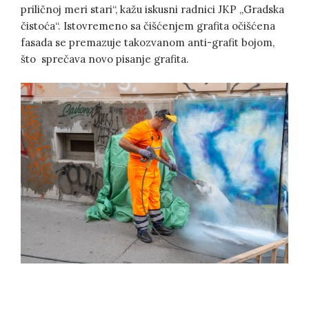
priličnoj meri stari“, kažu iskusni radnici JKP „Gradska
čistoća“. Istovremeno sa čišćenjem grafita očišćena
fasada se premazuje takozvanom anti-grafit bojom,
što sprečava novo pisanje grafita.