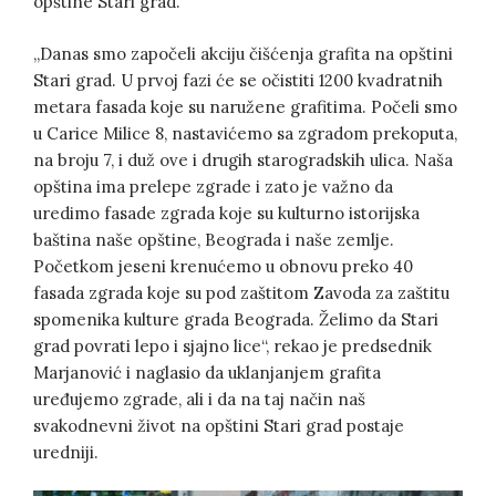
opštine Stari grad.
„Danas smo započeli akciju čišćenja grafita na opštini
Stari grad. U prvoj fazi će se očistiti 1200 kvadratnih
metara fasada koje su naružene grafitima. Počeli smo
u Carice Milice 8, nastavićemo sa zgradom prekoputa,
na broju 7, i duž ove i drugih starogradskih ulica. Naša
opština ima prelepe zgrade i zato je važno da
uredimo fasade zgrada koje su kulturno istorijska
baština naše opštine, Beograda i naše zemlje.
Početkom jeseni krenućemo u obnovu preko 40
fasada zgrada koje su pod zaštitom Zavoda za zaštitu
spomenika kulture grada Beograda. Želimo da Stari
grad povrati lepo i sjajno lice“, rekao je predsednik
Marjanović i naglasio da uklanjanjem grafita
uređujemo zgrade, ali i da na taj način naš
svakodnevni život na opštini Stari grad postaje
uredniji.