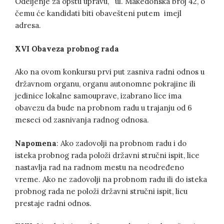
Odeljenje za opštu upravu, ul. Makedonska broj 42, o
čemu će kandidati biti obavešteni putem imejl
adresa.
XVI Obaveza probnog rada
Ako na ovom konkursu prvi put zasniva radni odnos u
državnom organu, organu autonomne pokrajine ili
jedinice lokalne samouprave, izabrano lice ima
obavezu da bude na probnom radu u trajanju od 6
meseci od zasnivanja radnog odnosa.
Napomena
: Ako zadovolji na probnom radu i do
isteka probnog rada položi državni stručni ispit, lice
nastavlja rad na radnom mestu na neodređeno
vreme. Ako ne zadovolji na probnom radu ili do isteka
probnog rada ne položi državni stručni ispit, licu
prestaje radni odnos.