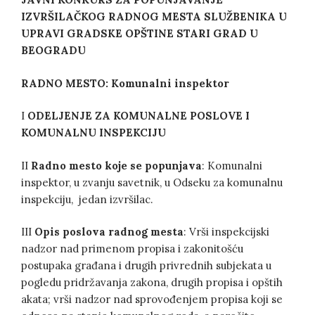
IZVRŠILAČK
OG
RADN
OG
MESTA
SLUŽBENIKA U
UPRAVI GRADSKE OPŠTINE STARI GRAD U
BEOGRADU
RADNO MESTO:
Komunalni inspektor
I
ODELJENJE ZA
KOMUNALNE POSLOVE I
KOMUNALNU INSPEKCIJU
II
Radno mesto koje se popunjava
: Komunalni
inspektor, u zvanju savetnik, u Odseku za komunalnu
inspekciju, jedan izvršilac.
III
Opis poslova radnog mesta
: Vrši inspekcijski
nadzor nad primenom propisa i zakonitošću
postupaka građana i drugih privrednih subjekata u
pogledu pridržavanja zakona, drugih propisa i opštih
akata; vrši nadzor nad sprovođenjem propisa koji se