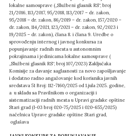
lokalne samouprave („Službeni glasnik RS“, broj
21/2016, 113/2017, 95/2018, 113/2017 – dr. zakon,
95/2018 – dr. zakon, 86/2019 – dr. zakon, 157/2020 –
dr. zakon, 114/2021, 123/2021 – dr. zakon, 92/2023 i
19/2025 – dr. zakon), člana 8. i člana 9. Uredbe o
sprovođenju internog i javnog konkursa za
popunjavanje radnih mesta u autonomnim
pokrajinama i jedinicama lokalne samouprave (
„Službeni glasnik RS“, broj 107/2023) Zaključaka
Komisije za davanje saglasnosti za novo zapošljavanje
i dodatno radno angažovanje kod korisnika javnih
sredstava 51 Broj: 112-7160/2025 od 1.jula 2025. godine,
a u skladu sa Pravilnikom o organizaciji i
sistematizaciji radnih mesta u Upravi gradske opštine
Stari grad (I-03 broj 020-75/2025 i 020-655/2025)
načelnica Uprave gradske opštine Stari grad,
oglašava
JAVNI
KONKURS ZA POPUNJAVANJE