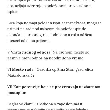
dostavljaju uverenje o položenom pravosudnom
ispitu.
Lica koja nemaju položen ispit za inspektora, mogu se
primiti na rad pod uslovom da polože ispit do
okončanja probnog rada odnosno u roku od šest
meseci od dana prijema.
V
Vrsta radnog odnosa
: Na radnom mestu se
zasniva radni odnos na neodređeno vreme.
VI
Mesto rada
: Gradska opština Stari grad, ulica
Makedonska 42.
VII
Kompetencije koje se proveravaju u izbornom
postupku
:
Saglasno članu 19. Zakona o zaposlenima u
autonomnim pokrajinama i jedinicama lokalne