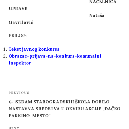
NAČELNI
CA
UPRAVE
Nataša
Gavrilović
PRILOG:
Tekst javnog konkursa
Obrazac-prijava-na-konkurs-komunalni
inspektor
Post
Previous
PREVIOUS
navigation
Post
SEDAM STAROGRADSKIH ŠKOLA DOBILO
NASTAVNA SREDSTVA U OKVIRU AKCIJE „ĐAČKO
PARKING-MESTO“
NEXT