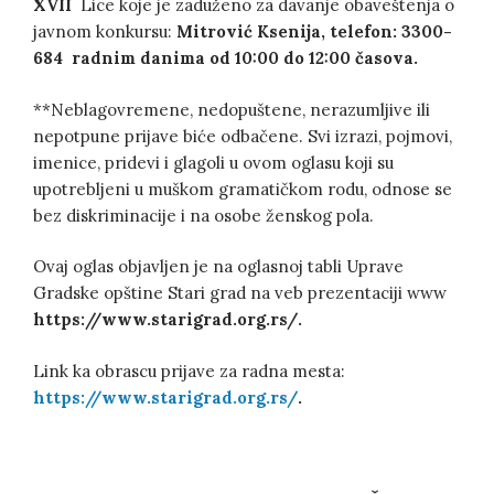
XVII
Lice koje je zaduženo za davanje obaveštenja o
javnom konkursu:
Mitrović Ksenija
, telefon: 3300-
684
radnim danima od 10:00 do 12:00 časova.
**Neblagovremene, nedopuštene, nerazumljive ili
nepotpune prijave biće odbačene. Svi izrazi, pojmovi,
imenice, pridevi i glagoli u ovom oglasu koji su
upotrebljeni u muškom gramatičkom rodu, odnose se
bez diskriminacije i na osobe ženskog pola.
Ovaj oglas objavljen je na oglasnoj tabli Uprave
Gradske opštine Stari grad na veb prezentaciji www
https://www.starigrad.org.rs/.
Link ka obrascu prijave za radna mesta:
https://www.starigrad.org.rs/
.