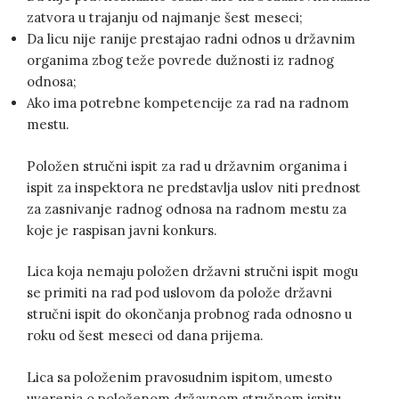
zatvora u trajanju od najmanje šest meseci;
Da licu nije ranije prestajao radni odnos u državnim
organima zbog teže povrede dužnosti iz radnog
odnosa;
Ako ima potrebne kompetencije za rad na radnom
mestu.
Položen stručni ispit za rad u državnim organima i
ispit za inspektora ne predstavlja uslov niti prednost
za zasnivanje radnog odnosa na radnom mestu za
koje je raspisan javni konkurs.
Lica koja nemaju položen državni stručni ispit mogu
se primiti na rad pod uslovom da polože državni
stručni ispit do okončanja probnog rada odnosno u
roku od šest meseci od dana prijema.
Lica sa položenim pravosudnim ispitom, umesto
uverenja o položenom državnom stručnom ispitu,