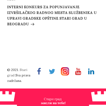
Next
Post
INTERNI KONKURS ZA POPUNJAVANJE
IZVRŠILAČKOG RADNOG MESTA SLUŽBENIKA U
UPRAVI GRADSKE OPŠTINE STARI GRAD U
BEOGRADU
© 2021.
Stari
Facebook
Twitter
Instragram
Youtube
Linkedin
grad
Sva prava
zadržana.