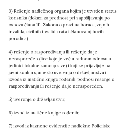
3) Rešenje nadležnog organa kojim je utvrđen status
korisnika (dokazi za prednost pri zapošljavanju po
osnovu člana 111. Zakona o pravima boraca, vojnih
invalida, civilnih invalida rata i članova njihovih
porodica)
4) rešenje o raspoređivanju ili rešenje da je
neraspoređen (lice koje je već u radnom odnosu u
jedinici lokalne samouprave) i koji se prijavljuje na
javni konkurs, umesto uverenja o državljanstvu i
izvoda iz matične knjige rođenih, podnosi rešenje o
raspoređivanju ili rešenje da je neraspoređen.
5) uverenje o državljanstvu;
6) izvod iz matične knjige rođenih;
7) izvod iz kaznene evidencije nadležne Policijske