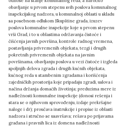
odnose na stanje komunalnog reda, a naročito
obavljanje u prvom stepenu svih poslova komunalnog
inspekcijskog nadzora, u komunalnoj oblasti u skladu
sa posebnom odlukom Skupštine grada, izuzev
poslova komunalne inspekcije koje u prvom stepenu
vrši Grad, i to u oblastima održavanja čistoće i
čišćenja javnih površina, kontrole radnog vremena,
postavljanja privremenih objekata, tezgi i drugih
pokretnih privremenih objekata na javnim
površinama, obavljanju poslova u vezi čistoće i izgleda
spoljnjih delova zgrada i drugih kućnih objekata,
kućnog reda u stambenim zgradama i korišćenja
zajedničkih prostorija koje pripadaju zgradi, uslova i
načina držanja domaćih životinja; preduzima mere iz
nadležnosti komunalne inspekcije (donosi rešenja i
stara se o njihovom sprovođenju, izdaje prekršajne
naloge i dr); proučava instrukcije i propise iz oblasti
nadzora i stručno se usavršava; rešava po prijavama
građana i pravnih lica iz domena nadležnosti