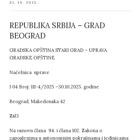
POSTED
31. 10. 2025.
ON
REPUBLIKA SRBIJA – GRAD
BEOGRAD
GRADSKA OPŠTINA STARI GRAD – UPRAVA
GRADSKE OPŠTINE
Načelnica uprave
I 04 Broj: 111-4/2025 –30.10.2025. godine
Beograd, Makedonska 42
Zsl3
Na osnovu člana 94. i člana 102. Zakona o
zaposlenima u autonomnim pokrajinama i jedinicama