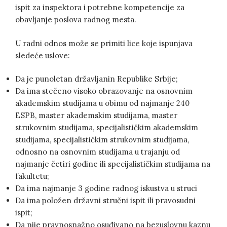
ispit za inspektora i potrebne kompetencije za
obavljanje poslova radnog mesta.
U radni odnos može se primiti lice koje ispunjava
sledeće uslove:
Da je punoletan državljanin Republike Srbije;
Da ima stečeno visoko obrazovanje na osnovnim
akademskim studijama u obimu od najmanje 240
ESPB, master akademskim studijama, master
strukovnim studijama, specijalističkim akademskim
studijama, specijalističkim strukovnim studijama,
odnosno na osnovnim studijama u trajanju od
najmanje četiri godine ili specijalističkim studijama na
fakultetu;
Da ima najmanje 3 godine radnog iskustva u struci
Da ima položen državni stručni ispit ili pravosudni
ispit;
Da nije pravnosnažno osuđivano na bezuslovnu kaznu