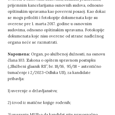
prijemnim kancelarijama osnovnih sudova, odnosno
opštinskim upravama kao povereni posao). Kao dokaz
se mogu priložiti i fotokopije dokumenata koje su
overene pre 1. marta 2017. godine u osnovnim
sudovima, odnosno opštinskim upravama. Fotokopije
dokumenata koje nisu overene od strane nadležnog
organa neće se razmatrati.
Napomena:
Organ, po službenoj dužnosti, na osnovu
člana 103. Zakona o opštem upravnom postupku
(„Službeni glasnik RS”, br. 18/16, 95/18 – autentično
tumačenje i 2/2023-Odluka US), za kandidate
pribavlja:
1) uverenje o državljanstvu;
2) izvod iz matične knjige rođenih;
3) uverenje MUP-a da kandidat nije pravosnažno