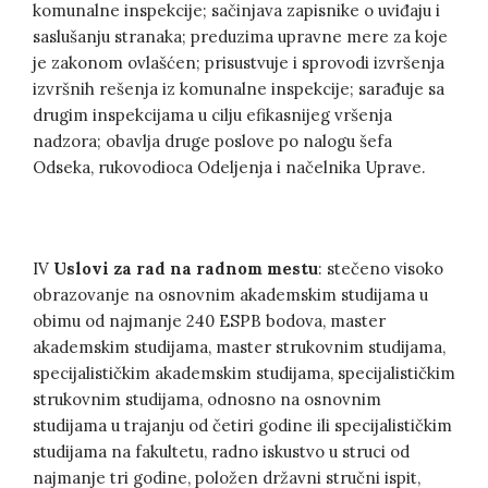
komunalne inspekcije; sačinjava zapisnike o uviđaju i
saslušanju stranaka; preduzima upravne mere za koje
je zakonom ovlašćen; prisustvuje i sprovodi izvršenja
izvršnih rešenja iz komunalne inspekcije; sarađuje sa
drugim inspekcijama u cilju efikasnijeg vršenja
nadzora; obavlja druge poslove po nalogu šefa
Odseka, rukovodioca Odeljenja i načelnika Uprave.
IV
Uslovi za rad na radnom mestu
: stečeno visoko
obrazovanje na osnovnim akademskim studijama u
obimu od najmanje 240 ESPB bodova, master
akademskim studijama, master strukovnim studijama,
specijalističkim akademskim studijama, specijalističkim
strukovnim studijama, odnosno na osnovnim
studijama u trajanju od četiri godine ili specijalističkim
studijama na fakultetu, radno iskustvo u struci od
najmanje tri godine, položen državni stručni ispit,