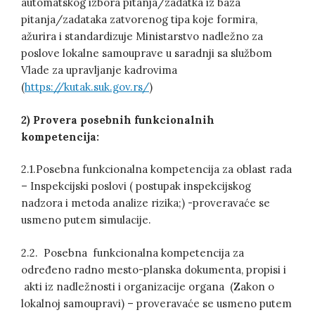
automatskog izbora pitanja/zadatka iz baza
pitanja/zadataka zatvorenog tipa koje formira,
ažurira i standardizuje Ministarstvo nadležno za
poslove lokalne samouprave u saradnji sa službom
Vlade za upravljanje kadrovima
(
https://kutak.suk.gov.rs/
)
2) Provera posebnih funkcionalnih
kompetencija:
2.1.Posebna funkcionalna kompetencija za oblast rada
– Inspekcijski poslovi ( postupak inspekcijskog
nadzora i metoda analize rizika;) -proveravaće se
usmeno putem simulacije.
2.2. Posebna funkcionalna kompetencija za
određeno radno mesto-planska dokumenta, propisi i
akti iz nadležnosti i organizacije organa (Zakon o
lokalnoj samoupravi) – proveravaće se usmeno putem