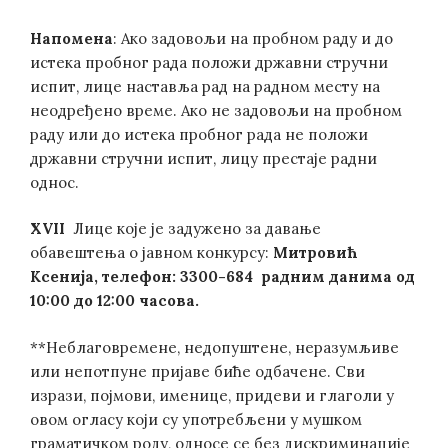
Напомена
: Ако задовољи на пробном раду и до
истека пробног рада положи државни стручни
испит, лице наставља рад на радном месту на
неодређено време. Ако не задовољи на пробном
раду или до истека пробног рада не положи
државни стручни испит, лицу престаје радни
однос.
XVII
Лице које је задужено за давање
обавештења о јавном конкурсу:
Митровић
Ксенија
, телефон: 3300-
684
радним данима од
10:00 до 12:00 часова.
**Неблаговремене, недопуштене, неразумљиве
или непотпуне пријаве биће одбачене. Сви
изрази, појмови, именице, придеви и глаголи у
овом огласу који су употребљени у мушком
граматичком роду, односе се без дискриминације