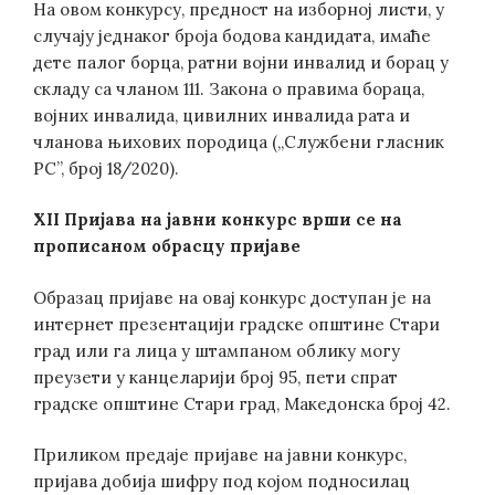
На овом конкурсу, предност на изборној листи, у
случају једнаког броја бодова кандидата, имаће
дете палог борца, ратни војни инвалид и борац у
складу са чланом 111. Закона о правима бораца,
војних инвалида, цивилних инвалида рата и
чланова њихових породица („Службени гласник
РС”, број 18/2020).
XII Пријава на јавни конкурс врши се на
прописаном обрасцу пријаве
Образац пријаве на овај конкурс доступан је на
интернет презентацији градске општине Стари
град или га лица у штампаном облику могу
преузети у канцеларији број 95, пети спрат
градске општине Стари град, Македонска број 42.
Приликом предаје пријаве на јавни конкурс,
пријава добија шифру под којом подносилац