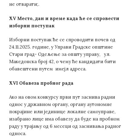
не отварати;.
XV Место, дан и време када ће се спровести
изборни поступак
Изборни поступак ће се спроводити почев од
24.11.2025. године, у Управи Градске општине
Стари град- Одељење за општу управу, ул.
Македонска број 42, о чему ће кандидати бити
обавештени путем имејл адреса.
XVI Обавеза пробног рада
Ако на овом конкурсу први пут заснива радни
однос у државном органу, органу аутономне
покрајине или јединице локалне самоуправе,
изабрано лице има обавезу да буде на пробном
раду у трајању од 6 месеци од заснивања радног
односа.