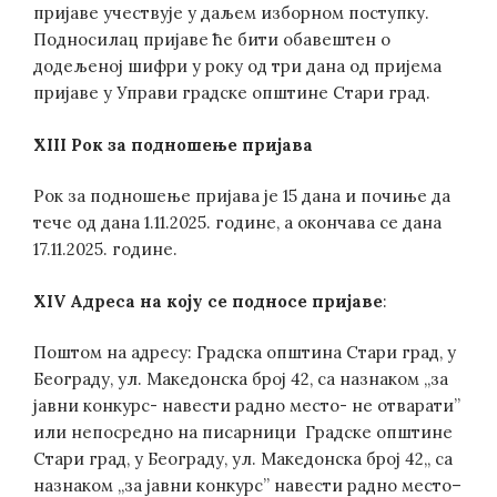
пријаве учествује у даљем изборном поступку.
Подносилац пријаве ће бити обавештен о
додељеној шифри у року од три дана од пријема
пријаве у Управи градске општине Стари град.
XIII Рок за подношење пријава
Рок за подношење пријава је 15 дана и почиње да
тече од дана 1.11.2025. године, а окончава се дана
17.11.2025. године.
XIV Адреса на коју се подносе пријаве
:
Поштом на адресу: Градска општина Стари град, у
Београду, ул. Македонска број 42, са назнаком „за
јавни конкурс- навести радно место- не отварати”
или непосредно на писарници Градске општине
Стари град, у Београду, ул. Македонска број 42,, са
назнаком „за јавни конкурс” навести радно место–