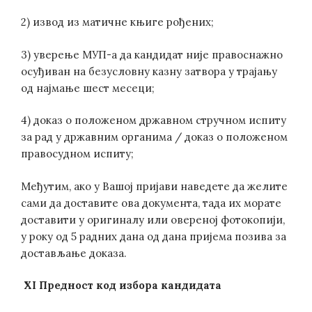
2) извод из матичне књиге рођених;
3) уверење МУП-а да кандидат није правоснажно
осуђиван на безусловну казну затвора у трајању
од најмање шест месеци;
4) доказ о положеном државном стручном испиту
за рад у државним органима / доказ о положеном
правосудном испиту;
Међутим, ако у Вашој пријави наведете да желите
сами да доставите ова документа, тада их морате
доставити у оригиналу или овереној фотокопији,
у року од 5 радних дана од дана пријема позива за
достављање доказа.
XI Предност код избора кандидата