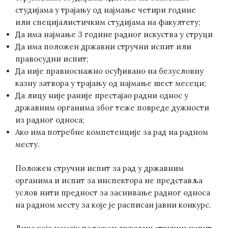
студијама у трајању од најмање четири године
или специјалистичким студијама на факултету;
Да има најмање 3 годинe радног искуства у струци
Да има положен државни стручни испит или
правосудни испит;
Да није правноснажно осуђивано на безусловну
казну затвора у трајању од најмање шест месеци;
Да лицу није раније престајао радни однос у
државним органима због теже повреде дужности
из радног односа;
Ако има потребне компетенције за рад на радном
месту.
Положен стручни испит за рад у државним
органима и испит за инспектора не представља
услов нити предност за заснивање радног односа
на радном месту за које је расписан јавни конкурс.