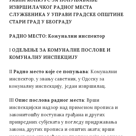
ИЗВРШИЛАЧК
ОГ
РАДН
ОГ
МЕСТА
СЛУЖБЕНИКА У
УПРАВИ ГРАДСКЕ ОПШТИНЕ
СТАРИ ГРАД У БЕОГРАДУ
РАДНО МЕСТО:
Комунални инспектор
I
ОДЕЉЕЊЕ ЗА
КОМУНАЛНЕ ПОСЛОВЕ И
КОМУНАЛНУ ИНСПЕКЦИЈУ
II
Радно место које се попуњава
: Комунални
инспектор, у звању саветник, у Одсеку за
комуналну инспекцију, један извршилац.
III
Опис послова радног места
: Врши
инспекцијски надзор над применом прописа и
законитошћу поступака грађана и других
привредних субјеката у погледу придржавања
закона, других прописа и општих аката; врши