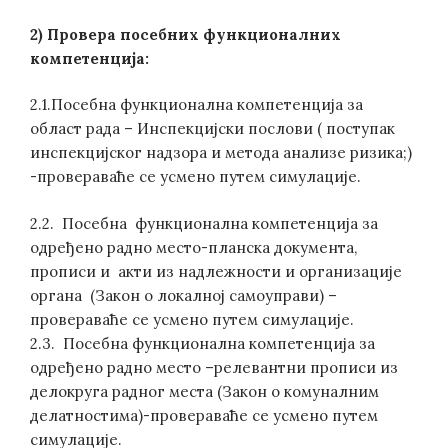
2) Провера посебних функционалних
компетенција:
2.1.Посебна функционална компетенција за
област рада – Инспекцијски послови ( поступак
инспекцијског надзора и метода анализе ризика;)
-провераваће се усмено путем симулације.
2.2. Посебна функционална компетенција за
одређено радно место-планска документа,
прописи и акти из надлежности и организације
органа (Закон о локалној самоуправи) –
провераваће се усмено путем симулације.
2.3. Посебна функционална компетенција за
одређено радно место –релевантни прописи из
делокруга радног места (Закон о комуналним
делатностима)-провераваће се усмено путем
симулације.