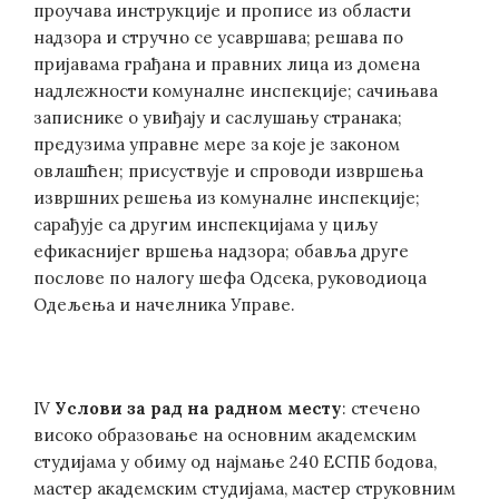
проучава инструкције и прописе из области
надзора и стручно се усавршава; решава по
пријавама грађана и правних лица из домена
надлежности комуналне инспекције; сачињава
записнике о увиђају и саслушању странака;
предузима управне мере за које је законом
овлашћен; присуствује и спроводи извршења
извршних решења из комуналне инспекције;
сарађује са другим инспекцијама у циљу
ефикаснијег вршења надзора; обавља друге
послове по налогу шефа Одсека, руководиоца
Одељења и начелника Управе.
IV
Услови за рад на радном месту
: стечено
високо образовање на основним академским
студијама у обиму од најмање 240 ЕСПБ бодова,
мастер академским студијама, мастер струковним