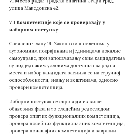
VI
Место рада
: Градска општина Стари град,
улица Македонска 42.
VII
Компетенције које се проверавају у
изборном поступку
:
Сагласно члану 19. Закона о запосленима у
аутономним покрајинама и јединицама локалне
самоуправе, при запошљавању свим кандидатима
су под једнаким условима доступна сва радна
места и избор кандидата заснива се на стручној
оспособљености, знању и вештинама, односно
провери компетенција.
Изборни поступак се спроводи из више
обавезних фаза и то следећим редоследом:
провера општих функционалних компетенција,
провера посебних функционалних компетенција,
провера понашајних компетенција и завршни