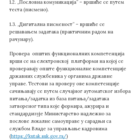
1.2. „Пословна комуникација” – вршиће се путем
теста (писмено).
1.3. „Дигитална писменост” – вршиће се
решавањем задатака (практичним радом на
рачунару).
Провера општих функционалних компетенција
врши се на електронској платформи на којој се
проверавају опште функционалне компетенције
државних службеника у органима државне
управе. Тестови за проверу ове компетенције
сачињавају се путем случајног аутоматског избора
питања/задатка из база питања/задатака
затвореног типа које формира, ажурира и
стандардизује Министарство надлежно за
послове локалне самоуправе у сарадњи са
службом Владе за управљање кадровима
(
https://kutak.suk.gov.rs/
)