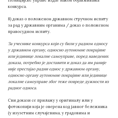
Полицијске управе издат након објављивања
конкурса.
8) доказ о положеном државном стручном испиту
за рад у државним органима / доказ о положеном
правосудном испиту.
За учеснике конкурса који су били у радном односу
у државном органу, односно аутономне покрајине
или јединице локалне самоуправе, поред наведених
доказа, потребно је доставити и доказ да им раније
није престајао радни однос у државном органу,
односно органу аутономне покрајине или јединице
локалне самоуправе због теже повреде дужности из
радног односа
.
Сви докази се прилажу у оригиналу или у
фотокопији која је оверена код јавног бележника
(у изузетним случајевима, у градовима и