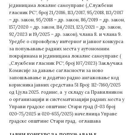
јединицама локалне самоуправе („Службени
гласник РС“, број 21/2016, 113/2017, 95/2018, 113/2017
– др. закон, 95/2018 – др. закон, 86/2019 – др. закон,
157/2020 – др. закон, 114/2021, 123/2021 – др. закон,
92/2023 и 19/2025 – др. закон), члана 8. и члана 9.
Уредбе о спровођењу интерног и јавног конкурса
за попуњавање радних места у аутономним
покрајинама и јединицама локалне самоуправе (
„Службени гласник РС“, број 107/2023) Закључака
Комисије за давање сагласности за ново
запошљавање и додатно радно ангажовање код
корисника јавних средстава 51 Број: 112-7160/2025
од 1.јула 2025. године, а у складу са Правилником
о организацији и систематизацији радних места у
Управи градске општине Стари град (I-03 број
020-75/2025 и 020-655/2025) начелница Управе
градске општине Стари град, оглашава
ЈАВНИ
КОНКУРС ЗА ПОПУЊАВАЊЕ