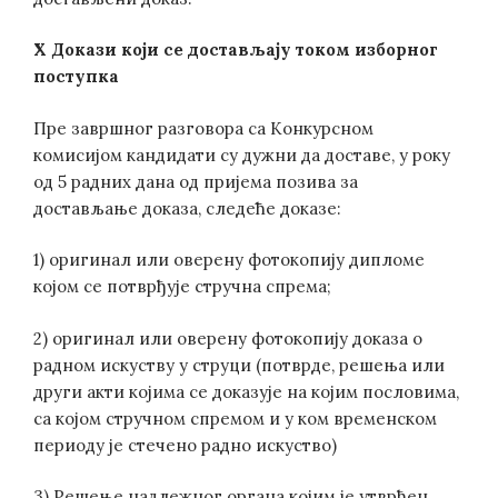
X Докази који се достављају током изборног
поступка
Пре завршног разговора са Конкурсном
комисијом кандидати су дужни да доставе, у року
од 5 радних дана од пријема позива за
достављање доказа, следеће доказе:
1) оригинал или оверену фотокопију дипломе
којом се потврђује стручна спрема;
2) оригинал или оверену фотокопију доказа о
радном искуству у струци (потврде, решења или
други акти којима се доказује на којим пословима,
са којом стручном спремом и у ком временском
периоду је стечено радно искуство)
3) Решење надлежног органа којим је утврђен