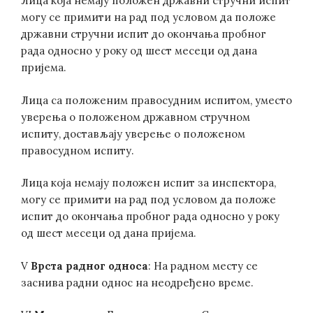
Лица која немају положен државни стручни испит
могу се примити на рад под условом да положе
државни стручни испит до окончања пробног
рада односно у року од шест месеци од дана
пријема.
Лица са положеним правосудним испитом, уместо
уверења о положеном државном стручном
испиту, достављају уверење о положеном
правосудном испиту.
Лица која немају положен испит за инспектора,
могу се примити на рад под условом да положе
испит до окончања пробног рада односно у року
од шест месеци од дана пријема.
V
Врста радног односа
: На радном месту се
заснива радни однос на неодређено време.