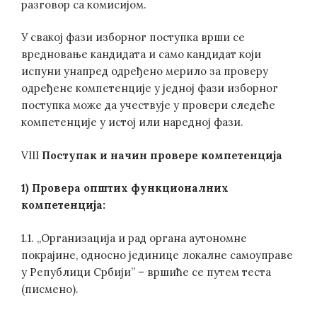
разговор са комисијом.
У свакој фази изборног поступка врши се
вредновање кандидата и само кандидат који
испуни унапред одређено мерило за проверу
одређене компетенције у једној фази изборног
поступка може да учествује у провери следеће
компетенције у истој или наредној фази.
VIII
Поступак и начин провере компетенција
1) Провера општих функционалних
компетенција:
1.1. „Организација и рад органа аутономне
покрајине, односно јединице локалне самоуправе
у Републици Србији” – вршиће се путем теста
(писмено).