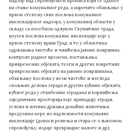
надзор над спровођењем прописа који се односе
на стање комуналног реда, а нарочито обављање у
првом степену свих послова комуналног
инспекцијског надзора, у комуналној области у
складу са посебном одлуком Скупштине града,
изузев послова комуналне инспекције које у
првом степену врши Град, и то у областима
одржавања чистоће и чишћења јавних површина,
контроле радног времена, постављања
привремених објеката, тезги и других покретних
привремених објеката на јавним површинама,
обављању послова у вези чистоће и изгледа
спољњих делова зграда и других кућних објеката,
кућног реда у стамбеним зградама и коришћења
заједничких просторија које припадају згради,
услова и начина држања домаћих животиња;
предузима мере из надлежности комуналне
инспекције (доноси решења и стара се о њиховом
спровођењу, издаје прекршајне налоге и др);