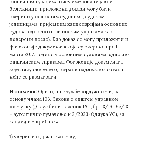
општинама у којима нису именовани јавни
бележници, приложени докази могу бити
оверени у основним судовима, судским
јединицама, пријемним канцеларијама основних
судова, односно општинским управама као
поверени посао). Као доказ се могу приложити и
фотокопије докумената које су оверене пре 1.
марта 2017. године у основним судовима, односно
општинским управама. Фотокопије докумената
које нису оверене од стране надлежног органа
неће се разматрати.
Напомена:
Орган, по службеној дужности, на
основу члана 103. Закона о општем управном
поступку („Службени гласник РС”, бр. 18/16, 95/18
– аутентично тумачење и 2/2023-Одлука УС), за
кандидате прибавља:
1) уверење о држављанству;