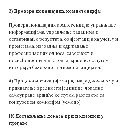
3) Провера понашајних компетенција
:
Провера понашајних компетенција: управљање
информацијама, управљање задацима и
остваривање резултата, оријентација ка учењу и
променама, изградња и одржавање
професионалних односа, савесност и
посвећеност и интегритет вршиће се путем
интервјуа базираног на компетенцијама.
4) Процена мотивације за рад на радном месту и
прихватање вредности јединице локалне
самоуправе вршиће се путем разговора са
конкурсном комисијом (усмено).
IX Достављање доказа при подношењу
пријаве