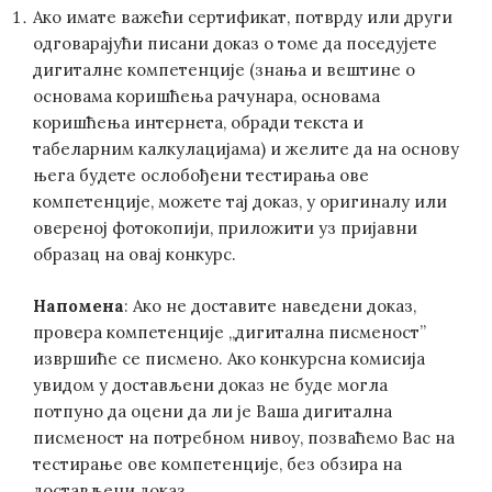
Ако имате важећи сертификат, потврду или други
одговарајући писани доказ о томе да поседујете
дигиталне компетенције (знања и вештине о
основама коришћења рачунара, основама
коришћења интернета, обради текста и
табеларним калкулацијама) и желите да на основу
њега будете ослобођени тестирања ове
компетенције, можете тај доказ, у оригиналу или
овереној фотокопији, приложити уз пријавни
образац на овај конкурс.
Напомена
: Ако не доставите наведени доказ,
провера компетенције „дигитална писменост”
извршиће се писмено. Ако конкурсна комисија
увидом у достављени доказ не буде могла
потпуно да оцени да ли је Ваша дигитална
писменост на потребном нивоу, позваћемо Вас на
тестирање ове компетенције, без обзира на
достављени доказ.