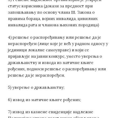
статус корисника (докази за предност при
запошљавању по основу члана 111. Закона о
правима бораца, војних инвалида, цивилних
инвалида рата и чланова њихових породица)
4) решење о распоређивању или решење да је
нераспоређен (лице које је већ у радном односу у
јединици локалне самоуправе) и који се
пријављује на јавни конкурс, уместо уверења о
држављанству и извода из матичне књиге
рођених, подноси решење о распоређивању или
решење да је нераспоређен.
5) уверење о држављанству;
6) извод из матичне књиге рођених;
7) извод из казнене евиденције надлежне