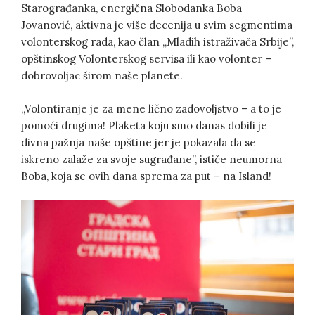
Starograđanka, energična Slobodanka Boba
Jovanović, aktivna je više decenija u svim segmentima
volonterskog rada, kao član „Mladih istraživača Srbije”,
opštinskog Volonterskog servisa ili kao volonter –
dobrovoljac širom naše planete.
„Volontiranje je za mene lično zadovoljstvo – a to je
pomoći drugima! Plaketa koju smo danas dobili je
divna pažnja naše opštine jer je pokazala da se
iskreno zalaže za svoje sugrađane”, ističe neumorna
Boba, koja se ovih dana sprema za put – na Island!