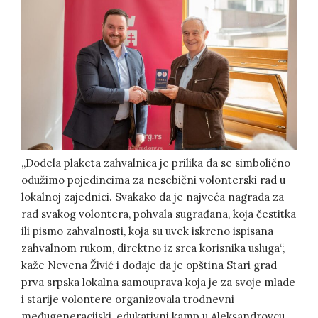
„Dodela plaketa zahvalnica je prilika da se simbolično
odužimo pojedincima za nesebični volonterski rad u
lokalnoj zajednici. Svakako da je najveća nagrada za
rad svakog volontera, pohvala sugrađana, koja čestitka
ili pismo zahvalnosti, koja su uvek iskreno ispisana
zahvalnom rukom, direktno iz srca korisnika usluga“,
kaže Nevena Živić i dodaje da je opština Stari grad
prva srpska lokalna samouprava koja je za svoje mlade
i starije volontere organizovala trodnevni
međugeneracijski, edukativni kamp u Aleksandrovcu,