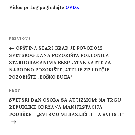
Video prilog pogledajte
OVDE
Post
Previous
PREVIOUS
navigation
Post
OPŠTINA STARI GRAD JE POVODOM
SVETSKOG DANA POZORIŠTA POKLONILA
STAROGRAĐANIMA BESPLATNE KARTE ZA
NARODNO POZORIŠTE, ATELJE 212 I DEČJE
POZORIŠTE „BOŠKO BUHA“
Next
NEXT
Post
SVETSKI DAN OSOBA SA AUTIZMOM: NA TRGU
REPUBLIKE ODRŽANA MANIFESTACIJA
PODRŠKE – „SVI SMO MI RAZLIČITI – A SVI ISTI“