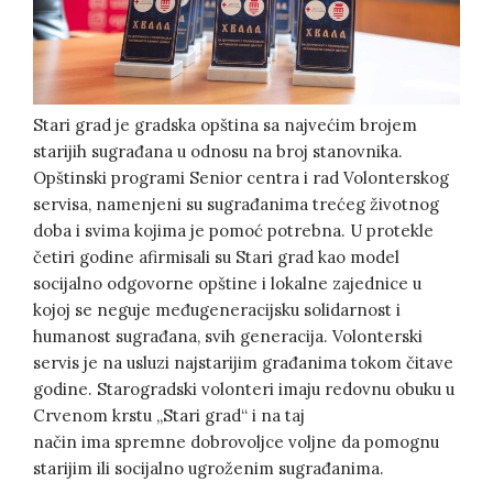
Stari grad je gradska opština sa najvećim brojem
starijih sugrađana u odnosu na broj stanovnika.
Opštinski programi Senior centra i rad Volonterskog
servisa, namenjeni su sugrađanima trećeg životnog
doba i svima kojima je pomoć potrebna. U protekle
četiri godine afirmisali su Stari grad kao model
socijalno odgovorne opštine i lokalne zajednice u
kojoj se neguje međugeneracijsku solidarnost i
humanost sugrađana, svih generacija. Volonterski
servis je na usluzi najstarijim građanima tokom čitave
godine. Starogradski volonteri imaju redovnu obuku u
Crvenom krstu „Stari grad“ i na taj
način ima spremne dobrovoljce voljne da pomognu
starijim ili socijalno ugroženim sugrađanima.