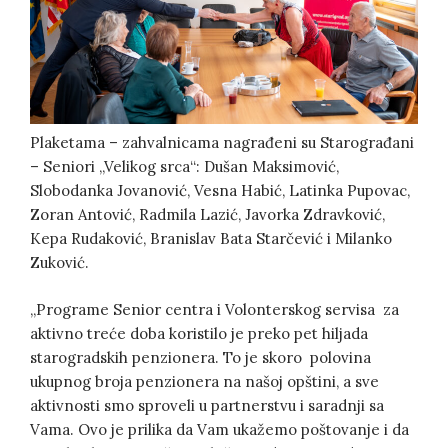
Plaketama – zahvalnicama nagrađeni su Starograđani
– Seniori „Velikog srca“: Dušan Maksimović,
Slobodanka Jovanović, Vesna Habić, Latinka Pupovac,
Zoran Antović, Radmila Lazić, Javorka Zdravković,
Kepa Rudaković, Branislav Bata Starčević i Milanko
Zuković.
„Programe Senior centra i Volonterskog servisa za
aktivno treće doba koristilo je preko pet hiljada
starogradskih penzionera. To je skoro polovina
ukupnog broja penzionera na našoj opštini, a sve
aktivnosti smo sproveli u partnerstvu i saradnji sa
Vama. Ovo je prilika da Vam ukažemo poštovanje i da