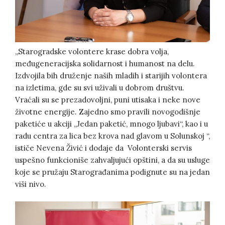
„Starogradske volontere krase dobra volja,
međugeneracijska solidarnost i humanost na delu.
Izdvojila bih druženje naših mladih i starijih volontera
na izletima, gde su svi uživali u dobrom društvu.
Vraćali su se prezadovoljni, puni utisaka i neke nove
životne energije. Zajedno smo pravili novogodišnje
paketiće u akciji „Jedan paketić, mnogo ljubavi“, kao i u
radu centra za lica bez krova nad glavom u Solunskoj “,
ističe Nevena Živić i dodaje da Volonterski servis
uspešno funkcioniše zahvaljujući opštini, a da su usluge
koje se pružaju Starograđanima podignute su na jedan
viši nivo.