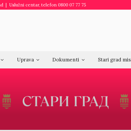
d | Uslužni centar, telefon 0800 07 77 75
Uprava
Dokumenti
Stari grad mis