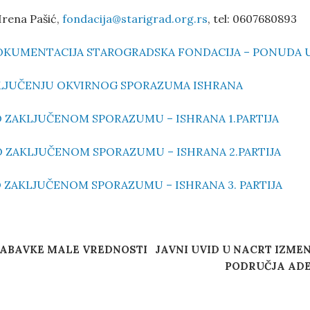
Irena Pašić,
fondacija@starigrad.org.rs
, tel: 0607680893
OKUMENTACIJA STAROGRADSKA FONDACIJA – PONUDA 
KLJUČENJU OKVIRNOG SPORAZUMA ISHRANA
 ZAKLJUČENOM SPORAZUMU – ISHRANA 1.PARTIJA
O ZAKLJUČENOM SPORAZUMU – ISHRANA 2.PARTIJA
 ZAKLJUČENOM SPORAZUMU – ISHRANA 3. PARTIJA
NABAVKE MALE VREDNOSTI
JAVNI UVID U NACRT IZME
PODRUČJA ADE 