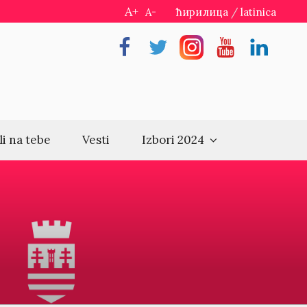
A+
A-
ћирилица
/
latinica
Facebook
Twitter
Instragram
Youtube
Linkedin
li na tebe
Vesti
Izbori 2024