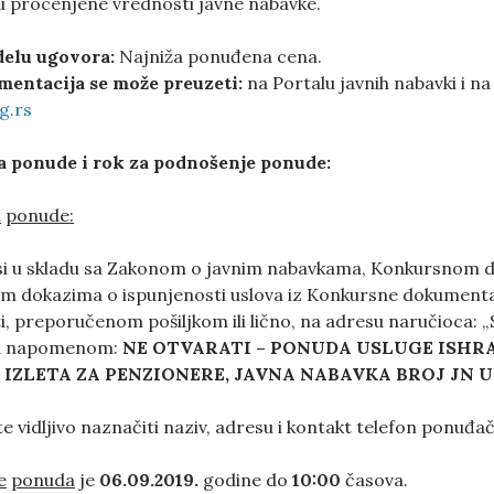
u procenjene vrednosti javne nabavke.
delu ugovora
:
Najniža ponuđena cena.
entacija se može preuzeti:
na Portalu javnih nabavki i n
g.rs
 ponude i rok za podnošenje ponude:
a
ponude
:
i u skladu sa Zakonom o javnim nabavkama, Konkursnom 
m dokazima o ispunjenosti uslova iz Konkursne dokumentac
i, preporučenom pošiljkom ili lično, na adresu naručioca: 
sa napomenom:
NE
OTVARATI
–
PONUDA
USLUGE
ISHR
IZLETA ZA PENZIONERE
,
JAVNA NABAVKA BROJ
JN U
e vidljivo naznačiti naziv, adresu i kontakt telefon ponuđača
e
ponuda
je
06.09.2019.
godine do
1
0
:00
časova.