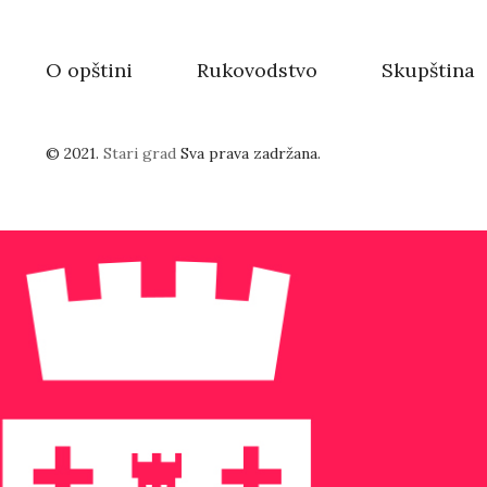
O opštini
Rukovodstvo
Skupština
© 2021.
Stari grad
Sva prava zadržana.