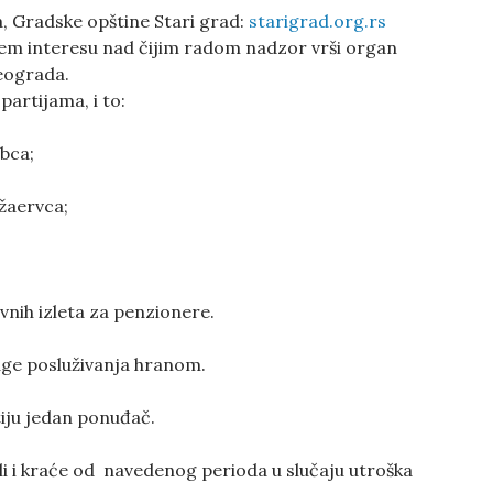
ča, Gradske opštine Stari grad:
starigrad.org.rs
štem interesu nad čijim radom nadzor vrši organ
eograda.
artijama, i to:
ubca;
žaervca;
nih izleta za penzionere.
uge posluživanja hranom.
tiju jedan ponuđač.
i i kraće od navedenog perioda u slučaju utroška