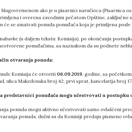
blagovremenom ako je u pisarnici naručioca (Pisarnica osn
rimljena i overena zavodnim pečatom Opštine, zaključno 
će se smatrati ponuda ponuđača koja je primljena posle 
 nabavke (u daljem tekstu: Komisija), po okončanju postup
eotvorene ponuđačima, sa naznakom da su podnete nebl
ačin
otvaranja
ponuda
:
ude Komisija će otvoriti
06
.09.2019
. godine, sa početkom
d, ulica Makedonska broj 42, prvi sprat, kancelarija broj 17
a
predstavnici
ponuđača
mogu
učestvovati
u
postupku
nja ponuda mogu aktivno učestvovati samo ovlašćeni pred
varanja ponuda, dužni su da Komisiji predaju pismeno ovl