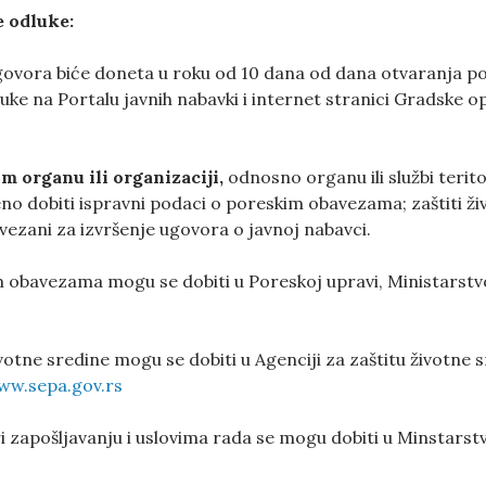
 odluke:
govora biće doneta u roku od 10 dana od dana otvaranja po
uke na Portalu javnih nabavki i internet stranici Gradske o
.
m organu ili organizaciji,
odnosno organu ili službi terit
 dobiti ispravni podaci o poreskim obavezama; zaštiti živo
su vezani za izvršenje ugovora o javnoj nabavci.
 obavezama mogu se dobiti u Poreskoj upravi, Ministarstvo
ivotne sredine mogu se dobiti u Agenciji za zaštitu životne s
ww.sepa.gov.rs
ri zapošljavanju i uslovima rada se mogu dobiti u Minstarstv