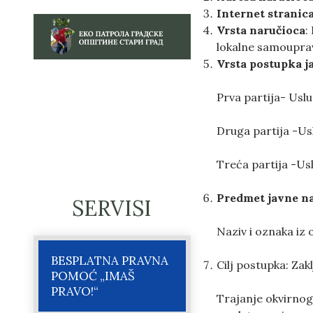
Internet stranic
Vrsta naručioca
:
lokalne samouprav
Vrsta postupka j
Prva partija- Usl
Druga partija -Us
Treća partija -Us
Predmet javne n
SERVISI
Naziv i oznaka iz
BESPLATNA PRAVNA
Cilj postupka: Za
POMOĆ „IMAŠ
PRAVO!“
Trajanje okvirnog