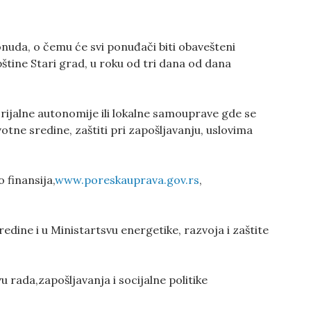
nuda, o čemu će svi ponuđači biti obavešteni
pštine Stari grad, u roku od tri dana od dana
orijalne autonomije ili lokalne samouprave gde se
tne sredine, zaštiti pri zapošljavanju, uslovima
 finansija,
www.poreskauprava.gov.rs
,
redine i u Ministartsvu energetike, razvoja i zaštite
u rada,zapošljavanja i socijalne politike