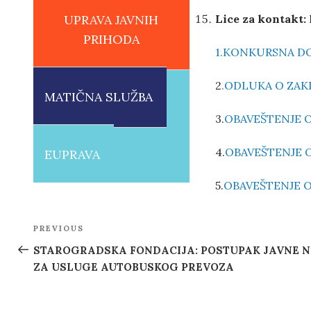
UPRAVA JAVNIH
Lice za kontakt:
PRIHODA
1.KONKURSNA D
2
.ODLUKA O ZA
MATIČNA SLUŽBA
3.
OBAVEŠTENJE O
4.
OBAVEŠTENJE 
EUPRAVA
5.
OBAVEŠTENJE O
Post
PREVIOUS
Previous
navigation
Post
STAROGRADSKA FONDACIJA: POSTUPAK JAVNE 
ZA USLUGE AUTOBUSKOG PREVOZA