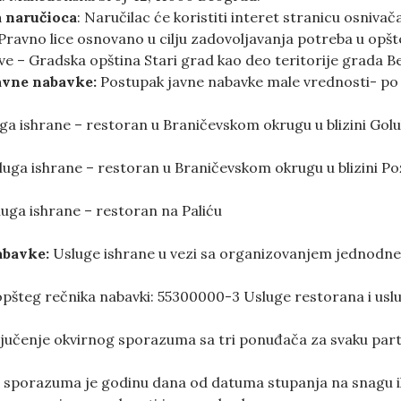
a naručioca
: Naručilac će koristiti interet stranicu osniva
 Pravno lice osnovano u cilju zadovoljavanja potreba u op
e – Gradska opština Stari grad kao deo teritorije grada B
avne nabavke:
Postupak javne nabavke male vrednosti- po p
uga ishrane – restoran u Braničevskom okrugu u blizini Gol
luga ishrane – restoran u Braničevskom okrugu u blizini Po
luga ishrane – restoran na Paliću
abavke
:
Usluge ishrane u vezi sa organizovanjem jednodnev
 opšteg rečnika nabavki: 55300000-3 Usluge restorana i usl
ključenje okvirnog sporazuma sa tri ponuđača za svaku par
 sporazuma je godinu dana od datuma stupanja na snagu il