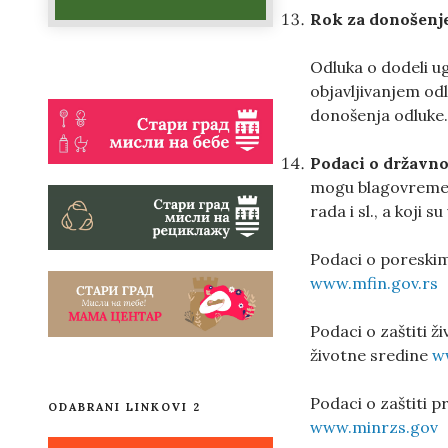
Rok za donošenje
Odluka o dodeli u
objavljivanjem odl
donošenja odluke
Podaci o državno
mogu blagovremeno
rada i sl., a koji 
Podaci o poreskim
www.mfin.gov.rs
Podaci o zaštiti ž
životne sredine
w
Podaci o zaštiti p
ODABRANI LINKOVI 2
www.minrzs.gov