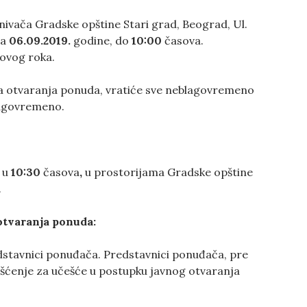
ivača Gradske opštine Stari grad, Beograd, Ul.
sa
06
.09.2019
.
godine, do
1
0
:00
časova.
ovog roka.
ka otvaranja ponuda, vratiće sve neblagovremeno
agovremeno.
 u
1
0
:
30
časova
,
u prostorijama Gradske opštine
.
otvaranja
ponuda
:
stavnici ponuđača. Predstavnici ponuđača, pre
ašćenje za učešće u postupku javnog otvaranja