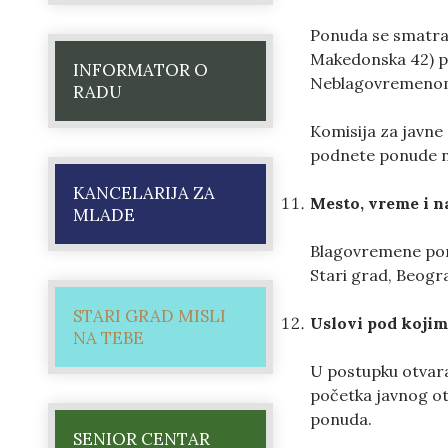
Ponuda se smatra 
Makedonska 42) p
INFORMATOR O
Neblagovremenom 
RADU
Komisija za javne
podnete ponude n
KANCELARIJA ZA
Mesto
,
vreme
i
n
MLADE
Blagovremene pon
Stari grad, Beogra
STARI GRAD MISLI
Uslovi
pod
kojim
NA TEBE
U postupku otvara
početka javnog ot
ponuda.
SENIOR CENTAR