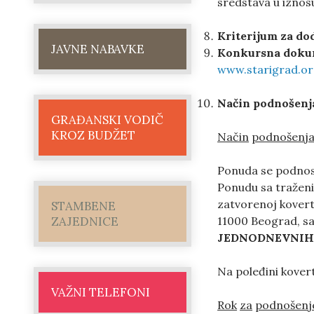
sredstava u iznos
Kriterijum za do
JAVNE NABAVKE
Konkursna dokum
www.starigrad.or
Način podnošenja
GRAĐANSKI VODIČ
KROZ BUDŽET
Način
podnošenj
Ponuda se podnos
Ponudu sa traženi
zatvorenoj kovert
STAMBENE
11000 Beograd, 
ZAJEDNICE
JEDNODNEVNIH 
Na poleđini kovert
VAŽNI TELEFONI
Rok
za
podnošenj