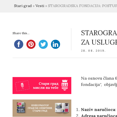
Stari grad
»
Vesti
»
STAROGRADSKA FONDACIJA: POSTUP
STAROGRA
Share this...
ZA USLUG
POSTED
28. 08. 2019.
ON
Na osnovu člana 60
fondacija“, objavl
Naziv naručioca
Adresa naručioc