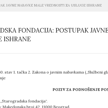
AK JAVNE NABAVKE MALE VREDNOSTI ZA USLUGE ISHRANE
DSKA FONDACIJA: POSTUPAK JAVN
E ISHRANE
. stav 1. tačka 2. Zakona o javnim nabavkama („Službeni gla
juje
POZIV ZA PODNOŠENJE P
: „Starogradska fondacija“.
a
: Makedonska broj 42, 11000 Beograd.