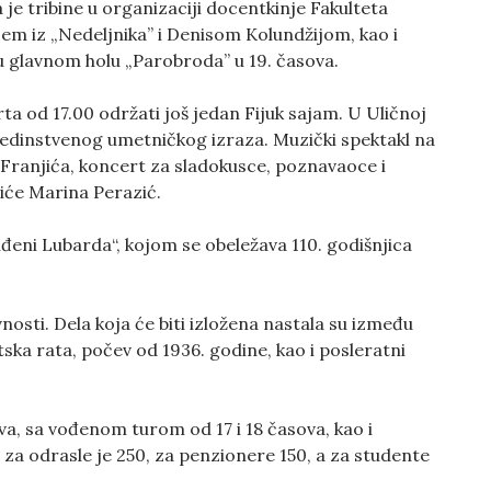
e tribine u organizaciji docentkinje Fakulteta
m iz „Nedeljnika” i Denisom Kolundžijom, kao i
 glavnom holu „Parobroda” u 19. časova.
ta od 17.00 održati još jedan Fijuk sajam. U Uličnoj
o jedinstvenog umetničkog izraza. Muzički spektakl na
 Franjića, koncert za sladokusce, poznavaoce i
iće Marina Perazić.
đeni Lubarda“, kojom se obeležava 110. godišnjica
nosti. Dela koja će biti izložena nastala su između
ska rata, počev od 1936. godine, kao i posleratni
, sa vođenom turom od 17 i 18 časova, kao i
 za odrasle je 250, za penzionere 150, a za studente