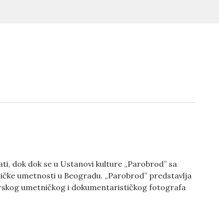
ati, dok dok se u Ustanovi kulture „Parobrod” sa
ičke umetnosti u Beogradu. „Parobrod” predstavlja
turskog umetničkog i dokumentarističkog fotografa