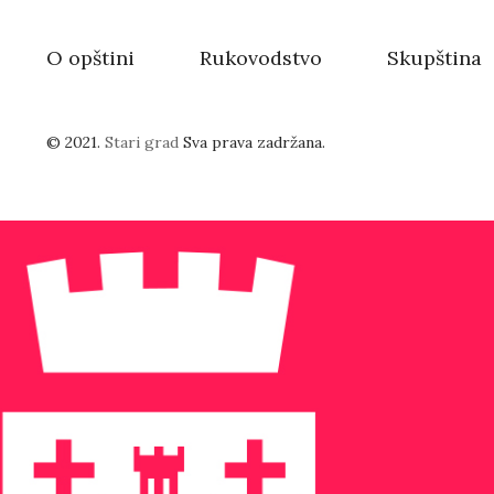
O opštini
Rukovodstvo
Skupština
© 2021.
Stari grad
Sva prava zadržana.