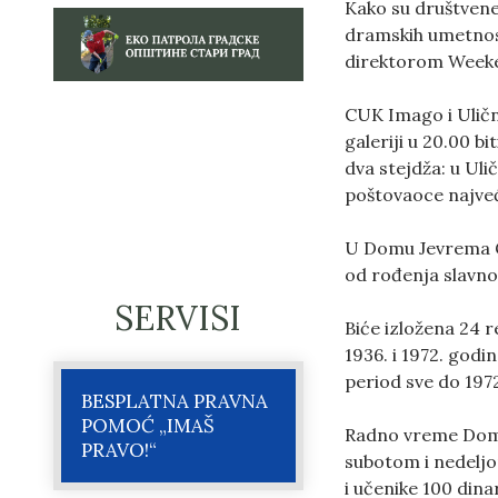
Kako su društvene
dramskih umetnost
direktorom Weeken
CUK Imago i Ulična
galeriji u 20.00 b
dva stejdža: u Ul
poštovaoce najveć
U Domu Jevrema Gr
od rođenja slavno
SERVISI
Biće izložena 24 r
1936. i 1972. godi
period sve do 1972
BESPLATNA PRAVNA
POMOĆ „IMAŠ
Radno vreme Doma 
PRAVO!“
subotom i nedeljom
i učenike 100 dina