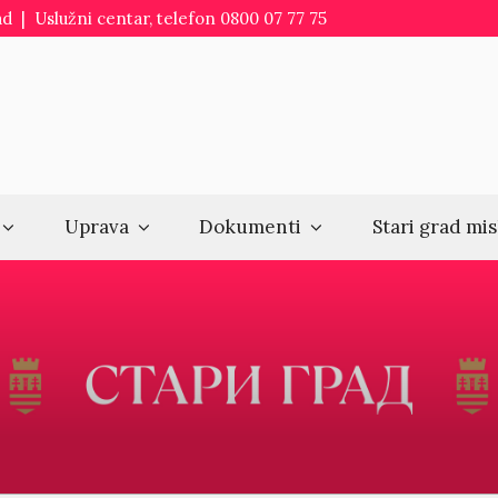
d | Uslužni centar, telefon 0800 07 77 75
Uprava
Dokumenti
Stari grad mis