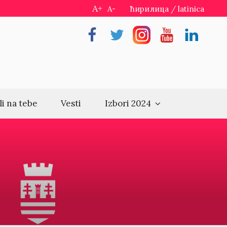
A+
A-
ћирилица
/
latinica
Facebook
Twitter
Instragram
Youtube
Linkedin
li na tebe
Vesti
Izbori 2024