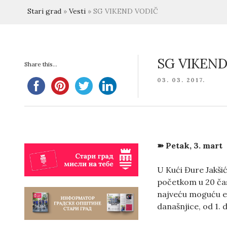
Stari grad
»
Vesti
»
SG VIKEND VODIČ
SG VIKEND
Share this...
POSTED
03. 03. 2017.
ON
➽ Petak, 3. mart
U Kući Đure Jakšić
početkom u 20 čas
najveću moguću ek
današnjice, od 1. 