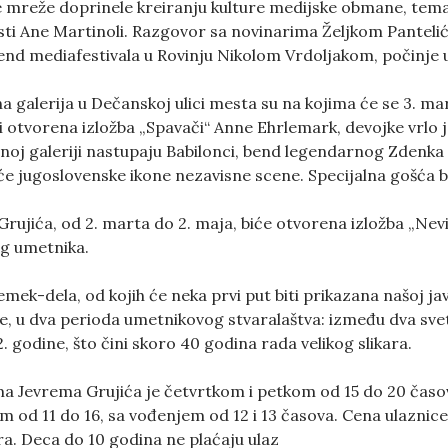
 mreže doprinele kreiranju kulture medijske obmane, tema j
i Ane Martinoli. Razgovor sa novinarima Željkom Panteliće
d mediafestivala u Rovinju Nikolom Vrdoljakom, počinje u
 galerija u Dečanskoj ulici mesta su na kojima će se 3. mar
iti otvorena izložba „Spavači“ Anne Ehrlemark, devojke vrl
ičnoj galeriji nastupaju Babilonci, bend legendarnog Zdenka
e jugoslovenske ikone nezavisne scene. Specijalna gošća b
ujića, od 2. marta do 2. maja, biće otvorena izložba „Nevi
g umetnika.
emek-dela, od kojih će neka prvi put biti prikazana našoj jav
ne, u dva perioda umetnikovog stvaralaštva: između dva svet
. godine, što čini skoro 40 godina rada velikog slikara.
Jevrema Grujića je četvrtkom i petkom od 15 do 20 časova
 od 11 do 16, sa vođenjem od 12 i 13 časova. Cena ulaznice
ra. Deca do 10 godina ne plaćaju ulaz