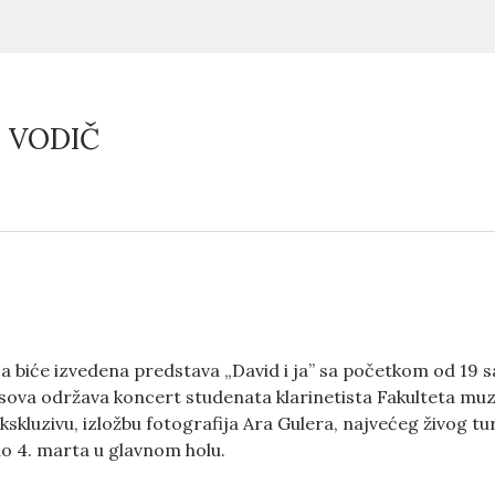
 VODIČ
a biće izvedena predstava „David i ja” sa početkom od 19 s
ova održava koncert studenata klarinetista Fakulteta muz
skluzivu, izložbu fotografija Ara Gulera, najvećeg živog 
do 4. marta u glavnom holu.