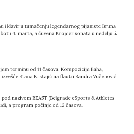
u i klavir u tumačenju legendarnog pijaniste Bruna
subotu 4. marta, a čuvena Krojcer sonata u nedelju 5.
njem terminu od 11 časova. Kompozicije Baha,
 izvešće Stana Krstajić na flauti i Sandra Vučenović
, pod nazivom BEAST (Belgrade eSports & Athletes
udi, a program počinje od 12 časova.