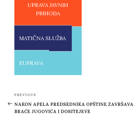
UPRAVA JAVNIH
PRIHODA
MATIČNA SLUŽBA
EUPRAVA
Post
PREVIOUS
Previous
navigation
Post
NAKON APELA PREDSEDNIKA OPŠTINE ZAVRŠAVA
BRAĆE JUGOVIĆA I DOSITEJEVE