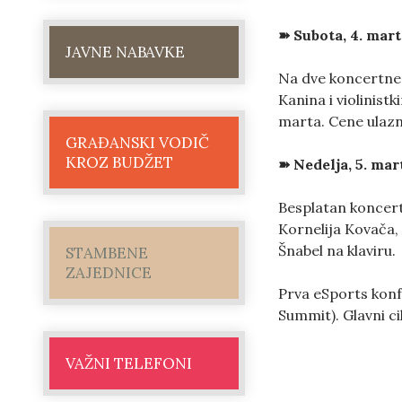
➽ Subota, 4. mart
JAVNE NABAVKE
Na dve koncertne 
Kanina i violinist
marta. Cene ulazni
GRAĐANSKI VODIČ
KROZ BUDŽET
➽ Nedelja, 5. mar
Besplatan koncert
Kornelija Kovača, 
Šnabel na klaviru.
STAMBENE
ZAJEDNICE
Prva eSports kon
Summit). Glavni c
VAŽNI TELEFONI