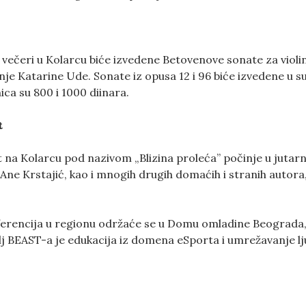
večeri u Kolarcu biće izvedene Betovenove sonate za violin
kinje Katarine Ude. Sonate iz opusa 12 i 96 biće izvedene u 
ca su 800 i 1000 diinara.
t
 na Kolarcu pod nazivom „Blizina proleća” počinje u jutar
Ane Krstajić, kao i mnogih drugih domaćih i stranih autora,
ferencija u regionu održaće se u Domu omladine Beograda
ilj BEAST-a je edukacija iz domena eSporta i umrežavanje lj