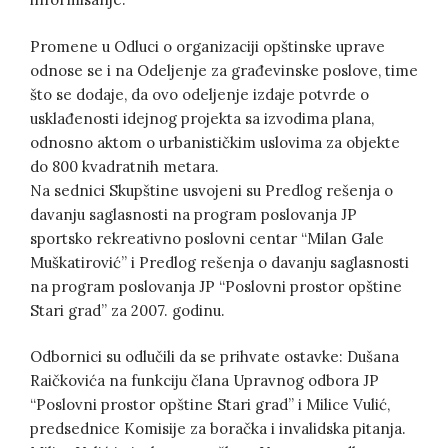
Promene u Odluci o organizaciji opštinske uprave
odnose se i na Odeljenje za građevinske poslove, time
što se dodaje, da ovo odeljenje izdaje potvrde o
usklađenosti idejnog projekta sa izvodima plana,
odnosno aktom o urbanističkim uslovima za objekte
do 800 kvadratnih metara.
Na sednici Skupštine usvojeni su Predlog rešenja o
davanju saglasnosti na program poslovanja JP
sportsko rekreativno poslovni centar “Milan Gale
Muškatirović” i Predlog rešenja o davanju saglasnosti
na program poslovanja JP “Poslovni prostor opštine
Stari grad” za 2007. godinu.
Odbornici su odlučili da se prihvate ostavke: Dušana
Raičkovića na funkciju člana Upravnog odbora JP
“Poslovni prostor opštine Stari grad” i Milice Vulić,
predsednice Komisije za boračka i invalidska pitanja.