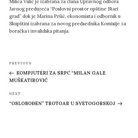
Milica Vulić je izabrana za člana Upravnog odbora
Javnog preduzeća “Poslovni prostor opštine Stari
grad” dok je Marina Pršić, ekonomista i odbornik u
Skupštini izabrana za novog predsednika Komisije za
boračka i invalidska pitanja.
Post
Previous
PREVIOUS
navigation
Post
KOMPJUTERI ZA SRPC “MILAN GALE
MUŠKATIROVIĆ
Next
NEXT
Post
“OSLOBOĐEN” TROTOAR U SVETOGORSKOJ