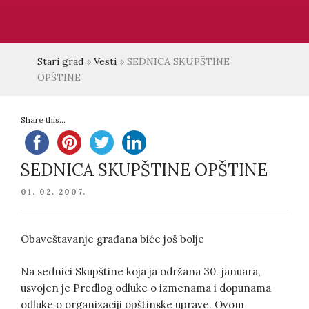
Stari grad
»
Vesti
»
SEDNICA SKUPŠTINE
OPŠTINE
Share this...
SEDNICA SKUPŠTINE OPŠTINE
POSTED
01. 02. 2007.
ON
Obaveštavanje građana biće još bolje
Na sednici Skupštine koja ja održana 30. januara,
usvojen je Predlog odluke o izmenama i dopunama
odluke o organizaciji opštinske uprave. Ovom