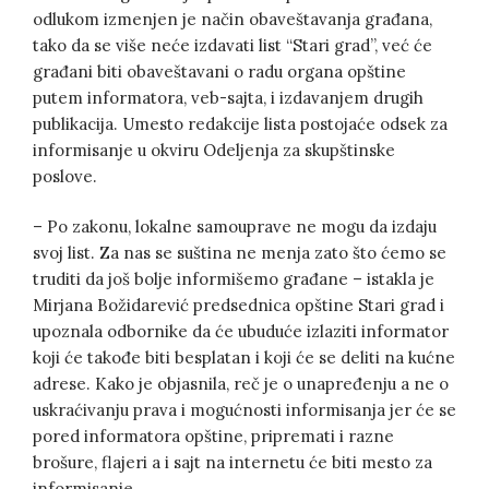
odlukom izmenjen je način obaveštavanja građana,
tako da se više neće izdavati list “Stari grad”, već će
građani biti obaveštavani o radu organa opštine
putem informatora, veb-sajta, i izdavanjem drugih
publikacija. Umesto redakcije lista postojaće odsek za
informisanje u okviru Odeljenja za skupštinske
poslove.
– Po zakonu, lokalne samouprave ne mogu da izdaju
svoj list. Za nas se suština ne menja zato što ćemo se
truditi da još bolje informišemo građane – istakla je
Mirjana Božidarević predsednica opštine Stari grad i
upoznala odbornike da će ubuduće izlaziti informator
koji će takođe biti besplatan i koji će se deliti na kućne
adrese. Kako je objasnila, reč je o unapređenju a ne o
uskraćivanju prava i mogućnosti informisanja jer će se
pored informatora opštine, pripremati i razne
brošure, flajeri a i sajt na internetu će biti mesto za
informisanje.