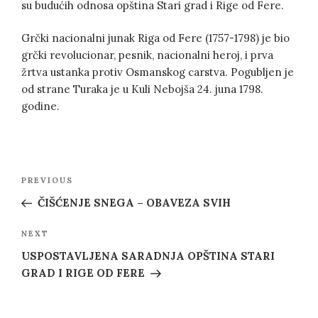
su budućih odnosa opština Stari grad i Rige od Fere.
Grčki nacionalni junak Riga od Fere (1757-1798) je bio
grčki revolucionar, pesnik, nacionalni heroj, i prva
žrtva ustanka protiv Osmanskog carstva. Pogubljen je
od strane Turaka je u Kuli Nebojša 24. juna 1798.
godine.
Post
Previous
PREVIOUS
navigation
Post
ČIŠĆENJE SNEGA – OBAVEZA SVIH
Next
NEXT
Post
USPOSTAVLJENA SARADNJA OPŠTINA STARI
GRAD I RIGE OD FERE