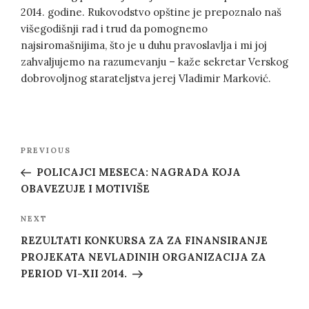
2014. godine. Rukovodstvo opštine je prepoznalo naš
višegodišnji rad i trud da pomognemo
najsiromašnijima, što je u duhu pravoslavlja i mi joj
zahvaljujemo na razumevanju – kaže sekretar Verskog
dobrovoljnog starateljstva jerej Vladimir Marković.
Post
Previous
PREVIOUS
navigation
Post
POLICAJCI MESECA: NAGRADA KOJA
OBAVEZUJE I MOTIVIŠE
Next
NEXT
Post
REZULTATI KONKURSA ZA ZA FINANSIRANJE
PROJEKATA NEVLADINIH ORGANIZACIJA ZA
PERIOD VI-XII 2014.