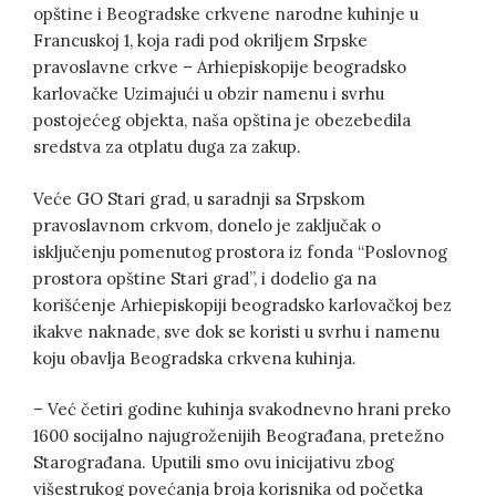
opštine i Beogradske crkvene narodne kuhinje u
Francuskoj 1, koja radi pod okriljem Srpske
pravoslavne crkve – Arhiepiskopije beogradsko
karlovačke Uzimajući u obzir namenu i svrhu
postojećeg objekta, naša opština je obezebedila
sredstva za otplatu duga za zakup.
Veće GO Stari grad, u saradnji sa Srpskom
pravoslavnom crkvom, donelo je zaključak o
isključenju pomenutog prostora iz fonda “Poslovnog
prostora opštine Stari grad”, i dodelio ga na
korišćenje Arhiepiskopiji beogradsko karlovačkoj bez
ikakve naknade, sve dok se koristi u svrhu i namenu
koju obavlja Beogradska crkvena kuhinja.
– Već četiri godine kuhinja svakodnevno hrani preko
1600 socijalno najugroženijih Beograđana, pretežno
Starograđana. Uputili smo ovu inicijativu zbog
višestrukog povećanja broja korisnika od početka