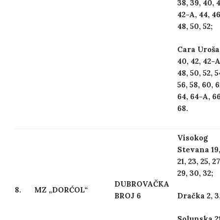
38, 39, 40, 4
42-A, 44, 46
48, 50, 52;
Cara Uroša
40, 42, 42-A
48, 50, 52, 5
56, 58, 60, 6
64, 64-A, 66
68.
Visokog
Stevana 19
21, 23, 25, 27
29, 30, 32;
DUBROVAČKA
8.
MZ „DORĆOL“
BROJ 6
Dračka 2, 3,
Solunska 21