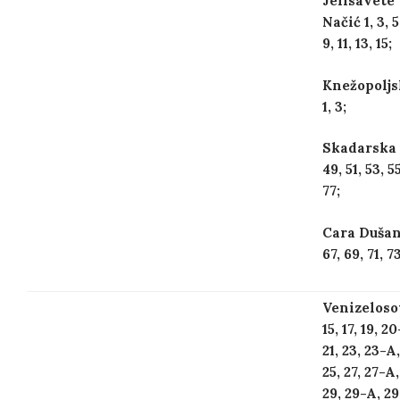
Jelisavete
Načić 1, 3, 5,
9, 11, 13, 15;
Knežopoljs
1, 3;
Skadarska 
49, 51, 53, 55
77;
Cara Duša
67, 69, 71, 73
Venizeloso
15, 17, 19, 2
21, 23, 23-A,
25, 27, 27-A,
29, 29-A, 29