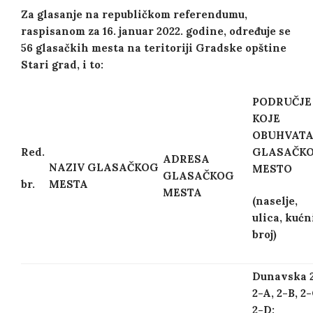
Za glasanje na republičkom referendumu,
raspisanom za 16. januar 2022. godine, određuje se
56 glasačkih mesta na teritoriji Gradske opštine
Stari grad, i to:
PODRUČJE
KOJE
OBUHVAT
Red.
GLASAČK
ADRESA
NAZIV GLASAČKOG
MESTO
GLASAČKOG
MESTA
br.
MESTA
(naselje,
ulica, kućn
broj)
Dunavska 2
2-A, 2-B, 2
2-D;