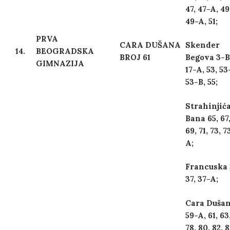
47, 47-A, 49
49-A, 51;
PRVA
CARA DUŠANA
Skender
14.
BEOGRADSKA
BROJ 61
Begova 3-B
GIMNAZIJA
17-A, 53, 53
53-B, 55;
Strahinjić
Bana 65, 67
69, 71, 73, 7
A;
Francuska 
37, 37-A;
Cara Duša
59-A, 61, 63
78, 80, 82, 