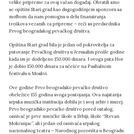
velike pripreme za ovaj važan događaj. Obratili smo
se opštini Stari grad kao dugogodišnjem sponzoru sa
molbom da nam pomognu u delu finansiranja
troškova vezanih za pripreme – reči su predsednika
Prvog beogradskog pevačkog društva.
Opština Stari grad bila je jedan od pokrovitelja za
putovanje Pevačkog društva u Jerusalim prošle godine
kada im je dodeljeno 150.000 dinara. I ovoga puta Hor
je dobio 150.000 dinara za učešće na Pashalnom
festivalu u Moskvi.
Ove godine Prvo beogradsko pevačko društvo
obeležiće 155 godina svoga postojanja. Ova najstarija
srpska muzička institucija dobila je i svoj arhiv i muzej.
Prvo beogradsko pevačko društvo pored ostalog,
osnivač je prve muzičke škole u Srbiji, škole “Stevan
Mokranjac”, ali i jedan od osnivača srpskog
nacionalnog teatra – Narodnog pozorišta u Beogradu.