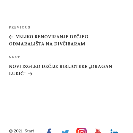
Post
Previous
PREVIOUS
navigation
Post
VELIKO RENOVIRANJE DEČJEG
ODMARALIŠTA NA DIVČIBARAM
Next
NEXT
Post
NOVI IZGLED DEČIJE BIBLIOTEKE „DRAGAN
LUKIĆ“
© 2021.
Stari
Facebook
Twitter
Instragram
Youtube
Linkedin