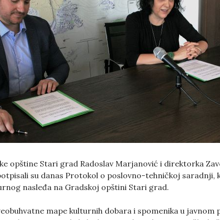
e opštine Stari grad Radoslav Marjanović i direktorka Za
otpisali su danas Protokol o poslovno-tehničkoj saradnji, k
rnog nasleđa na Gradskoj opštini Stari grad.
veobuhvatne mape kulturnih dobara i spomenika u javnom 