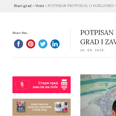
Stari grad
»
Vesti
»
POTPISAN PROTOKOL O POSLOVNO-T
POTPISAN
Share this...
GRAD I Z
POSTED
10. 09. 2020.
ON