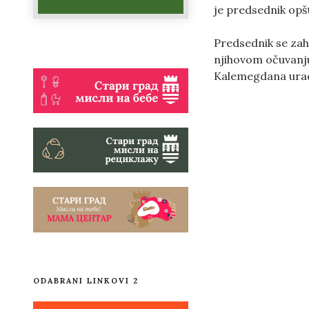
je predsednik opš
Predsednik se zahv
njihovom očuvanju
Kalemegdana urad
ODABRANI LINKOVI 2