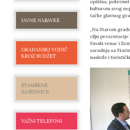
opština, pokrenut 
kulturom svog nepo
tačke glavnog gra
JAVNE NABAVKE
„Na Starom gradu s
cilju prezentacij
Savski venac i Ze
GRAĐANSKI VODIČ
saradnja sa Stari
KROZ BUDŽET
nasleđe i turistič
STAMBENE
ZAJEDNICE
VAŽNI TELEFONI