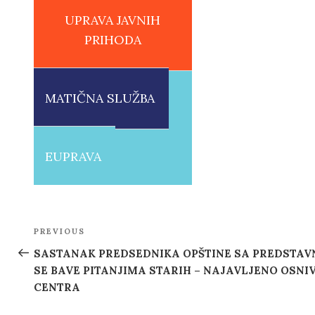
UPRAVA JAVNIH
PRIHODA
MATIČNA SLUŽBA
EUPRAVA
Post
PREVIOUS
Previous
navigation
Post
SASTANAK PREDSEDNIKA OPŠTINE SA PREDSTAV
SE BAVE PITANJIMA STARIH – NAJAVLJENO OSNI
CENTRA