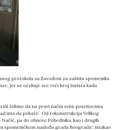
sanog protokola sa Zavodom za zaštitu spomenika
e, jer se očekuje sve veći broj turista kada
mi želimo da na pravi način svim posetiocima
rad ima da pokaže. Od rekonstrukcija Velikog
a Načić, pa do obnove Pobednika, kao i drugih
tom spomeničkom nasleđu grada Beograda“, istakao