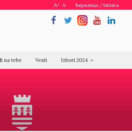
A+
A-
ћирилица
/
latinica
Facebook
Twitter
Instragram
Youtube
Linkedin
li na tebe
Vesti
Izbori 2024