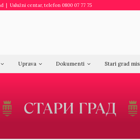
d | Uslužni centar, telefon 0800 07 77 75
Uprava
Dokumenti
Stari grad mis