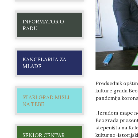
INFORMATOR O
RADU
KANCELARIJA ZA
MLADE
Predsednik opštin
kulture grada Beog
STARI GRAD MISLI
pandemija korona 
NA TEBE
„Izradom mape nep
Beograda prezentu
stepeništa na Kal
kulturno-istorijs
SENIOR CENTAR