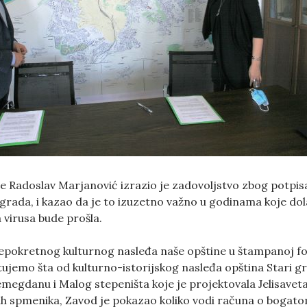
e Radoslav Marjanović izrazio je zadovoljstvo zbog potpi
rada, i kazao da je to izuzetno važno u godinama koje dolaz
virusa bude prošla.
okretnog kulturnog nasleđa naše opštine u štampanoj for
jemo šta od kulturno-istorijskog nasleđa opština Stari g
emegdanu i Malog stepeništa koje je projektovala Jelisavet
kih spmenika, Zavod je pokazao koliko vodi računa o boga