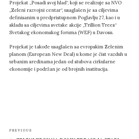
Projekat „Posadi svoj hlad“, koji se realizuje sa NVO
„Zeleni razvojni centar“, usaglašen je sa ciljevima
definisanim u predpristupnom Poglavlju 27, kao i u
skladu sa ciljevima svetske akcije „Trillion Trees“
Svetskog ekonomskog foruma (WEF) u Davosu.
Projekat je takođe usaglašen sa evropskim Zelenim
planom (European New Deal) u kome je čist vazduh u
urbanim sredinama jedan od stubova cirkularne
ekonomije i podržan je od brojnih institucija.
Post
Previous
PREVIOUS
navigation
Post