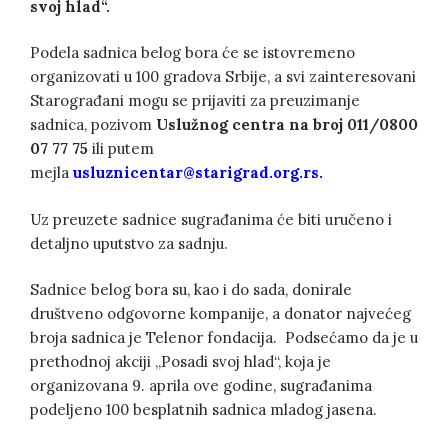
svoj hlad“.
Podela sadnica belog bora će se istovremeno
organizovati u 100 gradova Srbije, a svi zainteresovani
Starograđani mogu se prijaviti za preuzimanje
sadnica, pozivom
Uslužnog centra na broj 011/0800
07 77 75
ili putem
mejla
usluznicentar@starigrad.org.rs.
Uz preuzete sadnice sugrađanima će biti uručeno i
detaljno uputstvo za sadnju.
Sadnice belog bora su, kao i do sada, donirale
društveno odgovorne kompanije, a donator najvećeg
broja sadnica je Telenor fondacija. Podsećamo da je u
prethodnoj akciji „Posadi svoj hlad“, koja je
organizovana 9. aprila ove godine, sugrađanima
podeljeno 100 besplatnih sadnica mladog jasena.