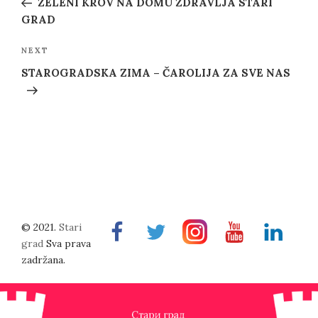
ZELENI KROV NA DOMU ZDRAVLJA STARI
GRAD
Next
NEXT
Post
STAROGRADSKA ZIMA – ČAROLIJA ZA SVE NAS
© 2021.
Stari
Facebook
Twitter
Instragram
Youtube
Linkedin
grad
Sva prava
zadržana.