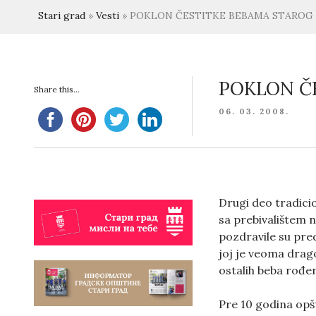
Stari grad
»
Vesti
»
POKLON ČESTITKE BEBAMA STAROG
POKLON Č
Share this...
POSTED
06. 03. 2008.
ON
Drugi deo tradici
sa prebivalištem n
pozdravile su pre
joj je veoma drag
ostalih beba rođe
Pre 10 godina opš