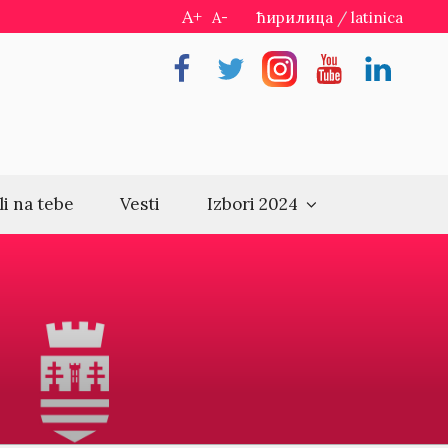
A+
A-
ћирилица
/
latinica
Facebook
Twitter
Instragram
Youtube
Linkedin
li na tebe
Vesti
Izbori 2024