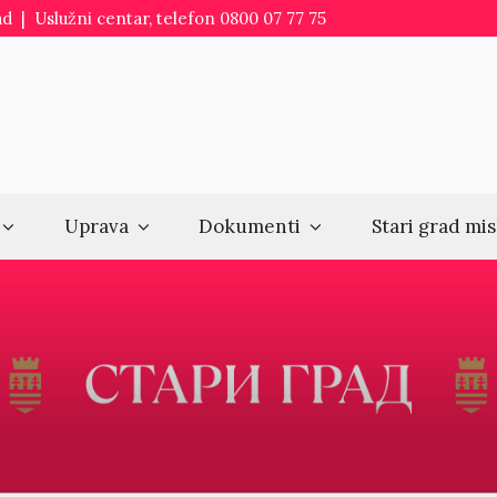
d | Uslužni centar, telefon 0800 07 77 75
Uprava
Dokumenti
Stari grad mis