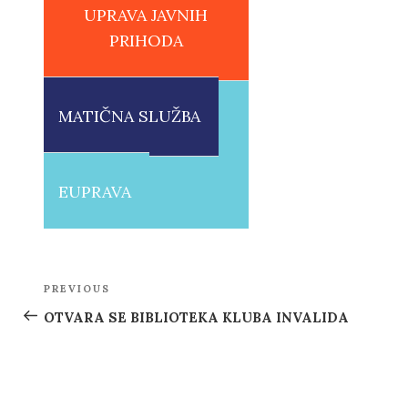
UPRAVA JAVNIH
PRIHODA
MATIČNA SLUŽBA
EUPRAVA
Post
PREVIOUS
Previous
navigation
Post
OTVARA SE BIBLIOTEKA KLUBA INVALIDA