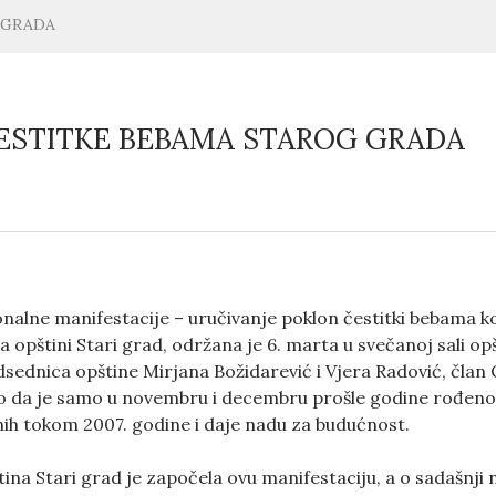
 GRADA
ESTITKE BEBAMA STAROG GRADA
onalne manifestacije – uručivanje poklon čestitki bebama 
a opštini Stari grad, održana je 6. marta u svečanoj sali o
dsednica opštine Mirjana Božidarević i Vjera Radović, član 
o da je samo u novembru i decembru prošle godine rođeno 
nih tokom 2007. godine i daje nadu za budućnost.
tina Stari grad je započela ovu manifestaciju, a o sadašnj