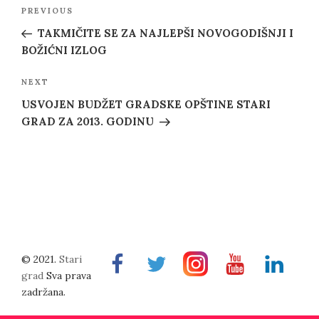
Post
Previous
PREVIOUS
navigation
Post
TAKMIČITE SE ZA NAJLEPŠI NOVOGODIŠNJI I
BOŽIĆNI IZLOG
Next
NEXT
Post
USVOJEN BUDŽET GRADSKE OPŠTINE STARI
GRAD ZA 2013. GODINU
© 2021.
Stari
Facebook
Twitter
Instragram
Youtube
Linkedin
grad
Sva prava
zadržana.