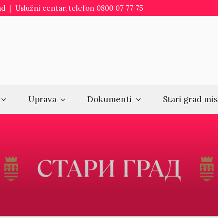
d | Uslužni centar, telefon 0800 07 77 75
Uprava
Dokumenti
Stari grad mis