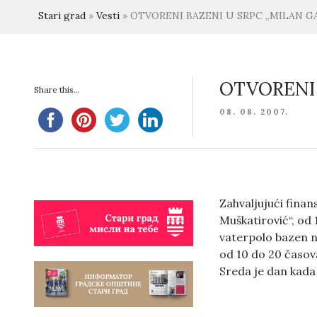
Stari grad
»
Vesti
»
OTVORENI BAZENI U SRPC „MILAN G
OTVORENI 
Share this...
POSTED
08. 08. 2007.
ON
Zahvaljujući fina
Muškatirović“, od
vaterpolo bazen n
od 10 do 20 časov
Sreda je dan kada