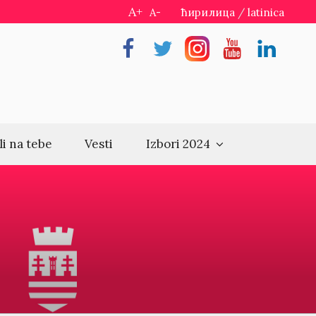
A+
A-
ћирилица
/
latinica
Facebook
Twitter
Instragram
Youtube
Linkedin
li na tebe
Vesti
Izbori 2024