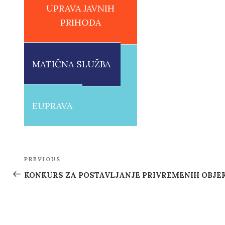
UPRAVA JAVNIH
PRIHODA
MATIČNA SLUŽBA
EUPRAVA
Post
PREVIOUS
Previous
navigation
Post
KONKURS ZA POSTAVLJANJE PRIVREMENIH OBJE