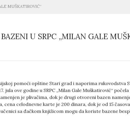
ALE MUŠKATIROVIĆ“
BAZENI U SRPC „MILAN GALE MUŠ
nsijskoj pomoći opštine Stari grad i naporima rukovodstva
 17. jula ove godine u SRPC „Milan Gale Muškatirović“ počel
amenjen je plivačima, dok je drugi otvoreni bazen namenje
a, cena celodnevne karte je 200 dinara, dok je od 15 časova
 učenici sa đačkom knjižicom mogu da koriste bazene besp