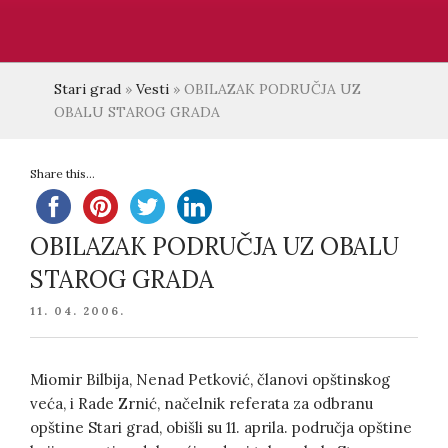
Stari grad
»
Vesti
»
OBILAZAK PODRUČJA UZ
OBALU STAROG GRADA
Share this...
OBILAZAK PODRUČJA UZ OBALU
STAROG GRADA
POSTED
11. 04. 2006.
ON
Miomir Bilbija, Nenad Petković, članovi opštinskog
veća, i Rade Zrnić, načelnik referata za odbranu
opštine Stari grad, obišli su 11. aprila. područja opštine