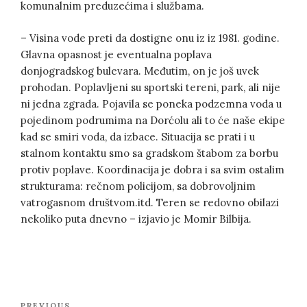
komunalnim preduzećima i službama.
– Visina vode preti da dostigne onu iz iz 1981. godine.
Glavna opasnost je eventualna poplava
donjogradskog bulevara. Međutim, on je još uvek
prohodan. Poplavljeni su sportski tereni, park, ali nije
ni jedna zgrada. Pojavila se poneka podzemna voda u
pojedinom podrumima na Dorćolu ali to će naše ekipe
kad se smiri voda, da izbace. Situacija se prati i u
stalnom kontaktu smo sa gradskom štabom za borbu
protiv poplave. Koordinacija je dobra i sa svim ostalim
strukturama: rečnom policijom, sa dobrovoljnim
vatrogasnom društvom.itd. Teren se redovno obilazi
nekoliko puta dnevno – izjavio je Momir Bilbija.
Post
PREVIOUS