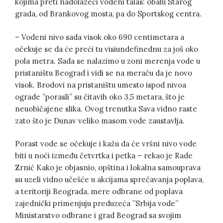
kojima preti nadolazeći vodeni talas: obalu Starog
grada, od Brankovog mosta, pa do Sportskog centra.
– Vodeni nivo sada visok oko 690 centimetara a
očekuje se da će preći tu visiundefinednu za još oko
pola metra. Sada se nalazimo u zoni merenja vode u
pristaništu Beograd i vidi se na meraču da je novo
visok. Brodovi na pristaništu umesto ispod nivoa
ograde ”porasli” su čitavih oko 3,5 metara, što je
neuobičajene slika. Ovog trenutka Sava vidno raste
zato što je Dunav veliko masom vode zaustavlja.
Porast vode se očekuje i kažu da će vršni nivo vode
biti u noći između četvrtka i petka – rekao je Rade
Zrnić Kako je objasnio, opština i lokalna samouprava
su uzeli vidno učešće u akcijama sprečavanja poplava,
a teritoriji Beograda, mere odbrane od poplava
zajednički primenjuju preduzeća ”Srbija vode”
Ministarstvo odbrane i grad Beograd sa svojim