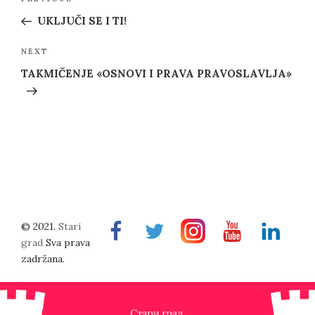
Previous
navigation
Post
UKLJUČI SE I TI!
Next
NEXT
Post
TAKMIČENJE «OSNOVI I PRAVA PRAVOSLAVLJA»
© 2021.
Stari
Facebook
Twitter
Instragram
Youtube
Linkedin
grad
Sva prava
zadržana.