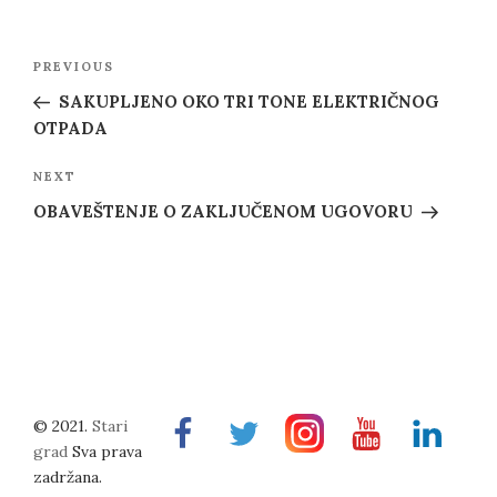
Post
Previous
PREVIOUS
navigation
Post
SAKUPLJENO OKO TRI TONE ELEKTRIČNOG
OTPADA
Next
NEXT
Post
OBAVEŠTENJE O ZAKLJUČENOM UGOVORU
© 2021.
Stari
Facebook
Twitter
Instragram
Youtube
Linkedin
grad
Sva prava
zadržana.