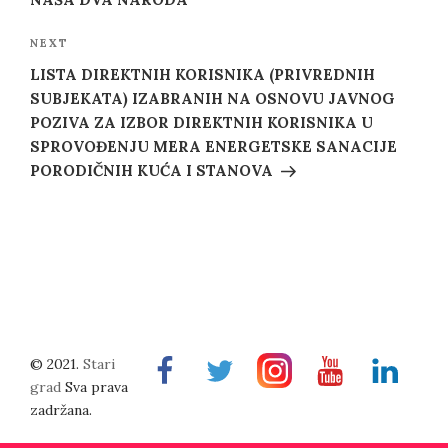
Next
NEXT
Post
LISTA DIREKTNIH KORISNIKA (PRIVREDNIH
SUBJEKATA) IZABRANIH NA OSNOVU JAVNOG
POZIVA ZA IZBOR DIREKTNIH KORISNIKA U
SPROVOĐENJU MERA ENERGETSKE SANACIJE
PORODIČNIH KUĆA I STANOVA
© 2021.
Stari
Facebook
Twitter
Instragram
Youtube
Linkedin
grad
Sva prava
zadržana.