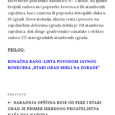
savremene poštanske sandučiće 67. Takođe, na spisku
brojnih radova su i popravke krovova u 116 stambenih
zajednica, kao i zamena ili popravka dotrajalih oluka u
61 zgradi. Novu stolariju, ulazna vrata i prozore na
zajedničkim delovima zgrada dobila je 201 stambena
zajednica, dok druge građevinsko-zanatske i elektro
radove 172 starogradskih stambenih zgrada.
PRILOG:
KONAČNA RANG-LISTA POVODOM JAVNOG
KONKURSA „STARI GRAD MISLI NA ZGRADE”
Post
Previous
PREVIOUS
navigation
Post
SARADNJA OPŠTINA RIGE OD FERE I STARI
GRAD JE PRIMER ISKRENOG PRIJATELJSTVA
NAŠA DVA NARODA