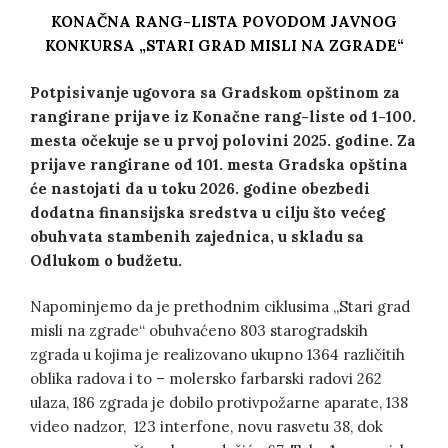
KONAČNA
RANG-LIST
A
POVODOM JAVNOG
KONKURSA „STARI GRAD MISLI NA ZGRADE“
Potpisivanje ugovora sa Gradskom opštinom za
rangirane prijave iz Konačne rang-liste od 1-100.
mesta očekuje se u prvoj polovini 2025. godine. Za
prijave rangirane od 101. mesta Gradska opština
će nastojati da u toku 2026. godine obezbedi
dodatna finansijska sredstva u cilju što većeg
obuhvata stambenih zajednica, u skladu sa
Odlukom o budžetu.
Napominjemo da je prethodnim ciklusima „Stari grad
misli na zgrade“ obuhvaćeno 803 starogradskih
zgrada u kojima je realizovano ukupno 1364 različitih
oblika radova i to – molersko farbarski radovi 262
ulaza, 186 zgrada je dobilo protivpožarne aparate, 138
video nadzor, 123 interfone, novu rasvetu 38, dok