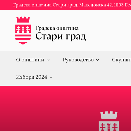
Skip
Градска општина Стари град, Македонска 42, 11103 Б
to
content
О општини
Руководство
Скупшт
Избори 2024