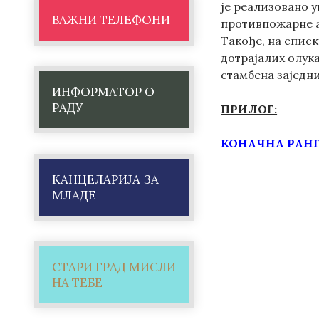
је реализовано у
ВАЖНИ ТЕЛЕФОНИ
противпожарне ап
Такође, на списк
дотрајалих олука
стамбена заједни
ИНФОРМАТОР О
РАДУ
ПРИЛОГ:
КОНАЧНА РАНГ
КАНЦЕЛАРИЈА ЗА
МЛАДЕ
СТАРИ ГРАД МИСЛИ
НА ТЕБЕ