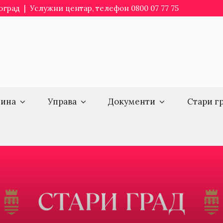
еоград | Услужни центар, телефон 0800 07 77 75
ина
Управа
Документи
Стари г