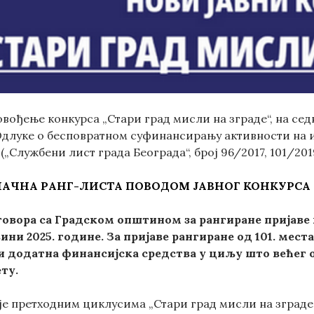
вођење конкурса „Стари град мисли на зграде“, на седн
5. Одлуке о бесповратном суфинансирању активности н
 („Службени лист града Београда“, број 96/2017, 101/20
НАЧНА
РАНГ-ЛИСТ
А
ПОВОДОМ ЈАВНОГ КОНКУРСА 
овора са Градском општином за рангиране пријаве и
вини 2025. године. За пријаве рангиране од 101. мест
и додатна финансијска средства у циљу што већег о
ту.
е претходним циклусима „Стари град мисли на зграде“