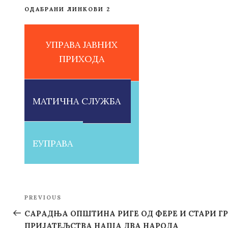
ОДАБРАНИ ЛИНКОВИ 2
УПРАВА ЈАВНИХ
ПРИХОДА
МАТИЧНА СЛУЖБА
ЕУПРАВА
Post
PREVIOUS
Previous
navigation
Post
САРАДЊА ОПШТИНА РИГЕ ОД ФЕРЕ И СТАРИ ГР
ПРИЈАТЕЉСТВА НАША ДВА НАРОДА