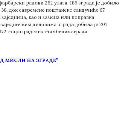
арбарски радови 262 улаза, 186 зграда је добило
 38, док савремене поштанске сандучиће 67.
х заједница, као и замена или поправка
а заједничким деловима зграда добила је 201
172 староградских стамбених зграда.
Д МИСЛИ НА ЗГРАДЕ”