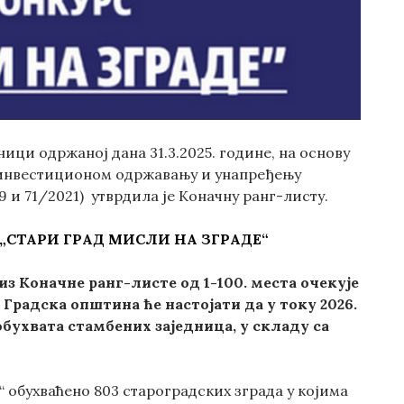
ици одржаној дана 31.3.2025. године, на основу
а инвестиционом одржавању и унапређењу
19 и 71/2021) утврдила је Коначну ранг-листу.
„СТАРИ ГРАД МИСЛИ НА ЗГРАДЕ“
з Коначне ранг-листе од 1-100. места очекује
а Градска општина ће настојати да у току 2026.
бухвата стамбених заједница, у складу са
 обухваћено 803 староградских зграда у којима