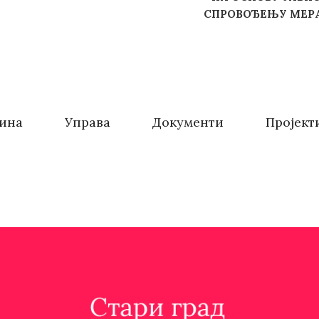
СПРОВОЂЕЊУ МЕРА
ина
Управа
Документи
Пројект