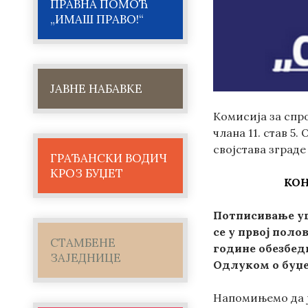
ПРАВНА ПОМОЋ
„ИМАШ ПРАВО!“
ЈАВНЕ НАБАВКЕ
Комисијa за спро
члана 11. став 
својстава зграде
ГРАЂАНСКИ ВОДИЧ
КРОЗ БУЏЕТ
КО
Потписивање уг
се у првој поло
СТАМБЕНЕ
године обезбед
ЗАЈЕДНИЦЕ
Одлуком о буџе
Напомињемо да ј