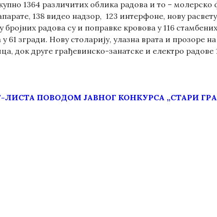
купно 1364 различитих облика радова и то – молерско ф
арате, 138 видео надзор, 123 интерфоне, нову расвету
у бројних радова су и поправке кровова у 116 стамбени
 у 61 згради. Нову столарију, улазна врата и прозоре н
ца, док друге грађевинско-занатске и електро радове 
-ЛИСТА ПОВОДОМ ЈАВНОГ КОНКУРСА „СТАРИ ГРА