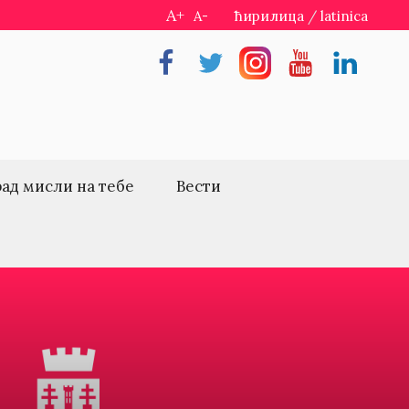
A+
A-
ћирилица
/
latinica
Facebook
Twitter
Instragram
Youtube
Linkedin
рад мисли на тебе
Вести