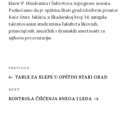
klavir P. Hindemita i Šubertova Arpegione sonata.
Podsećamo da je opština Stari grad izložbeni prostor
Kuće Đure Jakšića, u Skadarskoj broj 34, ustupila
talentovanim studentima fakulteta likovnih,
primenjenih, muzičkih i dramskih umetnosti za
njihovu prezentaciju.
Post
Previous
PREVIOUS
navigation
Post
TABLE ZA SLEPE U OPŠTINI STARI GRAD
Next
NEXT
Post
KONTROLA ČIŠĆENJA SNEGA I LEDA