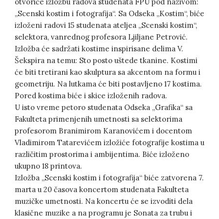
otvoriće izložbu radova studenata FPU pod nazivom:
„Scenski kostim i fotografija“. Sa Odseka „Kostim“, biće
izloženi radovi 15 studenata ateljea „Scenski kostim“,
selektora, vanrednog profesora Ljiljane Petrović.
Izložba će sadržati kostime inspirisane delima V.
Šekspira na temu: Sto posto uštede tkanine. Kostimi
će biti tretirani kao skulptura sa akcentom na formu i
geometriju. Na lutkama će biti postavljeno 17 kostima.
Pored kostima biće i skice izloženih radova.
U isto vreme petoro studenata Odseka „Grafika“ sa
Fakulteta primenjenih umetnosti sa selektorima
profesorom Branimirom Karanovićem i docentom
Vladimirom Tatarevićem izložiće fotografije kostima u
različitim prostorima i ambijentima. Biće izloženo
ukupno 18 printova.
Izložba „Scenski kostim i fotografija“ biće zatvorena 7.
marta u 20 časova koncertom studenata Fakulteta
muzičke umetnosti. Na koncertu će se izvoditi dela
klasične muzike a na programu je Sonata za trubu i