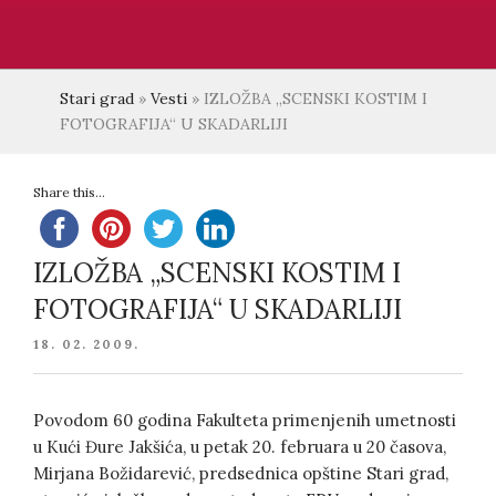
Stari grad
»
Vesti
»
IZLOŽBA „SCENSKI KOSTIM I
FOTOGRAFIJA“ U SKADARLIJI
Share this...
IZLOŽBA „SCENSKI KOSTIM I
FOTOGRAFIJA“ U SKADARLIJI
POSTED
18. 02. 2009.
ON
Povodom 60 godina Fakulteta primenjenih umetnosti
u Kući Đure Jakšića, u petak 20. februara u 20 časova,
Mirjana Božidarević, predsednica opštine Stari grad,