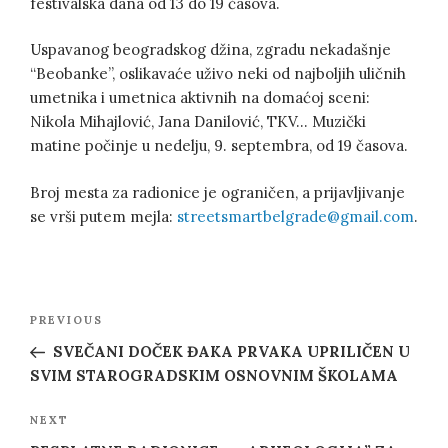
festivalska dana od 13 do 19 časova.
Uspavanog beogradskog džina, zgradu nekadašnje
“Beobanke”, oslikavaće uživo neki od najboljih uličnih
umetnika i umetnica aktivnih na domaćoj sceni:
Nikola Mihajlović, Jana Danilović, TKV… Muzički
matine počinje u nedelju, 9. septembra, od 19 časova.
Broj mesta za radionice je ograničen, a prijavljivanje
se vrši putem mejla:
streetsmartbelgrade@gmail.com
.
Post
Previous
PREVIOUS
navigation
Post
SVEČANI DOČEK ĐAKA PRVAKA UPRILIČEN U
SVIM STAROGRADSKIM OSNOVNIM ŠKOLAMA
Next
NEXT
Post