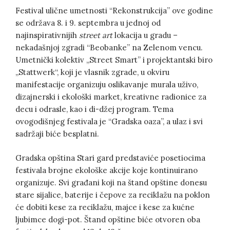
Festival ulične umetnosti “Rekonstrukcija” ove godine
se održava 8. i 9. septembra u jednoj od
najinspirativnijih
street art
lokacija u gradu –
nekadašnjoj zgradi “Beobanke” na Zelenom vencu.
Umetnički kolektiv „Street Smart” i projektantski biro
„Stattwerk“, koji je vlasnik zgrade, u okviru
manifestacije organizuju oslikavanje murala uživo,
dizajnerski i ekološki market, kreativne radionice za
decu i odrasle, kao i di-džej program. Tema
ovogodišnjeg festivala je “Gradska oaza”, a ulaz i svi
sadržaji biće besplatni.
Gradska opština Stari gard predstaviće posetiocima
festivala brojne ekološke akcije koje kontinuirano
organizuje. Svi građani koji na štand opštine donesu
stare sijalice, baterije i čepove za reciklažu na poklon
će dobiti kese za reciklažu, majce i kese za kućne
ljubimce dogi-pot. Štand opštine biće otvoren oba