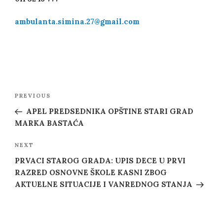
ambulanta.simina.27@gmail.com
Post
Previous
PREVIOUS
navigation
Post
APEL PREDSEDNIKA OPŠTINE STARI GRAD
MARKA BASTAĆA
Next
NEXT
Post
PRVACI STAROG GRADA: UPIS DECE U PRVI
RAZRED OSNOVNE ŠKOLE KASNI ZBOG
AKTUELNE SITUACIJE I VANREDNOG STANJA