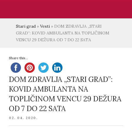
Stari grad
»
Vesti
»
DOM ZDRAVLJA „STARI
GRAD”: KOVID AMBULANTA NA TOPLIČINOM
VENCU 29 DEŽURA OD 7 DO 22 SATA
Share this...
DOM ZDRAVLJA „STARI GRAD”:
KOVID AMBULANTA NA
TOPLIČINOM VENCU 29 DEŽURA
OD 7 DO 22 SATA
POSTED
02. 04. 2020.
ON