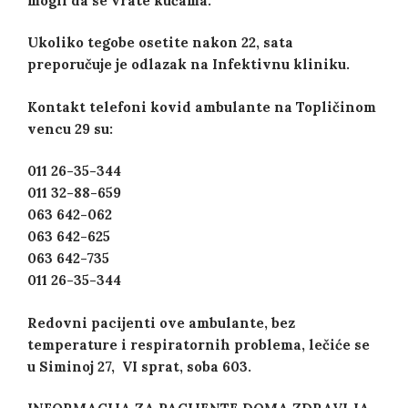
mogli da se vrate kućama.
Ukoliko tegobe osetite nakon 22, sata
preporučuje je odlazak na Infektivnu kliniku.
Kontakt telefoni kovid ambulante na Topličinom
vencu 29 su:
011 26-35-344
011 32-88-659
063 642-062
063 642-625
063 642-735
011 26-35-344
Redovni
pacijenti ove ambulante, bez
temperature i respiratornih problema, lečiće se
u Siminoj 27, VI sprat, soba 603.