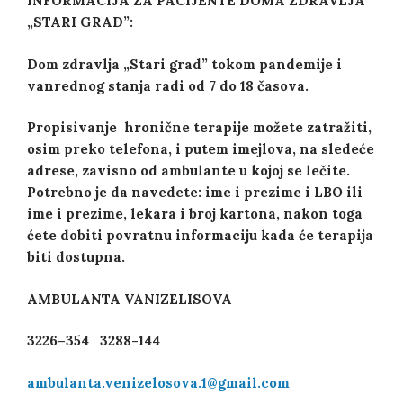
INFORMACIJA ZA PACIJENTE DOMA ZDRAVLJA
„STARI GRAD”:
Dom zdravlja
„
Stari grad”
tokom pandemije i
vanrednog stanja radi od 7
do
18 časova
.
P
ropisivanje hronične terapije možete zatražiti,
osim preko telefona, i putem imejlova, na sledeće
adrese, zavisno od ambulante u kojoj se lečite.
Potrebno je da navedete:
ime i prezime i LBO ili
ime i prezime, lekara i broj kartona
, nakon toga
ćete d
obi
ti
povratnu informaciju kada će terapija
biti dostupna.
AMBULANTA VANIZELISOVA
3226
–
354 3288-144
ambulanta.venizelosova.1@gmail.com