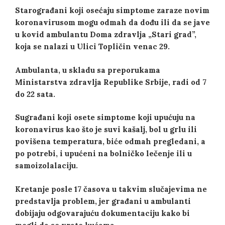
Starograđani koji osećaju simptome zaraze novim
koronavirusom mogu odmah da dođu ili da se jave
u kovid ambulantu Doma zdravlja
„
Stari grad”,
koja se nalazi u Ulici
Topličin venac 29.
Ambulanta, u skladu sa preporukama
Ministarstva zdravlja Republike Srbije, radi od 7
do 22 sata.
Sugrađani koji osete simptome koji upućuju na
koronavirus kao što je suvi kašalj, bol u grlu ili
povišena temperatura, biće odmah pregledani, a
po potrebi, i upućeni na bolničko lečenje ili u
samoizolalaciju.
Kretanje posle 17 časova u takvim slučajevima ne
predstavlja problem, jer građani u ambulanti
dobijaju odgovarajuću dokumentaciju kako bi