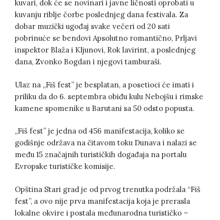
kuvari, dok će se novinari i javne ličnosti oprobati u
kuvanju riblje čorbe poslednjeg dana festivala. Za
dobar muzički ugođaj svake večeri od 20 sati
pobrinuće se bendovi Apsolutno romantično, Prljavi
inspektor Blaža i Kljunovi, Rok lavirint, a poslednjeg
dana, Zvonko Bogdan i njegovi tamburaši.
Ulaz na „Fiš fest” je besplatan, a posetioci će imati i
priliku da do 6. septembra obiđu kulu Nebojšu i rimske
kamene spomenike u Barutani sa 50 odsto popusta.
„Fiš fest” je jedna od 456 manifestacija, koliko se
godišnje održava na čitavom toku Dunava i nalazi se
među 15 značajnih turističkih događaja na portalu
Evropske turističke komisije.
Opština Stari grad je od prvog trenutka podržala “Fiš
fest”, a ovo nije prva manifestacija koja je prerasla
lokalne okvire i postala međunarodna turističko –