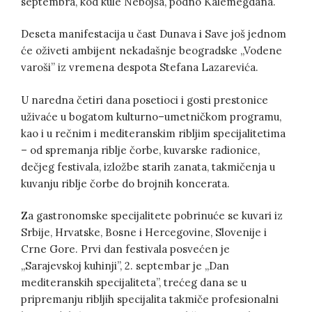
septembra, kod kule Nebojša, podno Kalemegdana.
Deseta manifestacija u čast Dunava i Save još jednom
će oživeti ambijent nekadašnje beogradske „Vodene
varoši” iz vremena despota Stefana Lazarevića.
U naredna četiri dana posetioci i gosti prestonice
uživaće u bogatom kulturno–umetničkom programu,
kao i u rečnim i mediteranskim ribljim specijalitetima
– od spremanja riblje čorbe, kuvarske radionice,
dečjeg festivala, izložbe starih zanata, takmičenja u
kuvanju riblje čorbe do brojnih koncerata.
Za gastronomske specijalitete pobrinuće se kuvari iz
Srbije, Hrvatske, Bosne i Hercegovine, Slovenije i
Crne Gore. Prvi dan festivala posvećen je
„Sarajevskoj kuhinji”, 2. septembar je „Dan
mediteranskih specijaliteta”, trećeg dana se u
pripremanju ribljih specijalita takmiče profesionalni