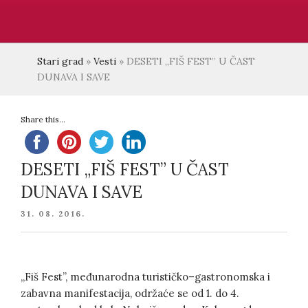
Stari grad
»
Vesti
»
DESETI „FIŠ FEST” U ČAST
DUNAVA I SAVE
Share this...
DESETI „FIŠ FEST” U ČAST
DUNAVA I SAVE
POSTED
31. 08. 2016.
ON
„Fiš Fest”, međunarodna turističko–gastronomska i
zabavna manifestacija, održaće se od 1. do 4.