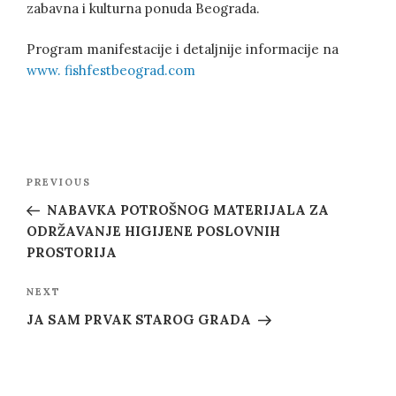
zabavna i kulturna ponuda Beograda.
Program manifestacije i detaljnije informacije na
www. fishfestbeograd.com
Post
Previous
PREVIOUS
navigation
Post
NABAVKA POTROŠNOG MATERIJALA ZA
ODRŽAVANJE HIGIJENE POSLOVNIH
PROSTORIJA
Next
NEXT
Post
JA SAM PRVAK STAROG GRADA