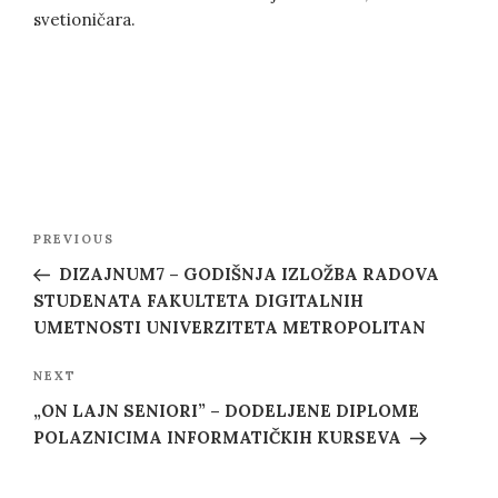
svetioničara.
Post
Previous
PREVIOUS
navigation
Post
DIZAJNUM7 – GODIŠNJA IZLOŽBA RADOVA
STUDENATA FAKULTETA DIGITALNIH
UMETNOSTI UNIVERZITETA METROPOLITAN
Next
NEXT
Post
„ON LAJN SENIORI” – DODELJENE DIPLOME
POLAZNICIMA INFORMATIČKIH KURSEVA