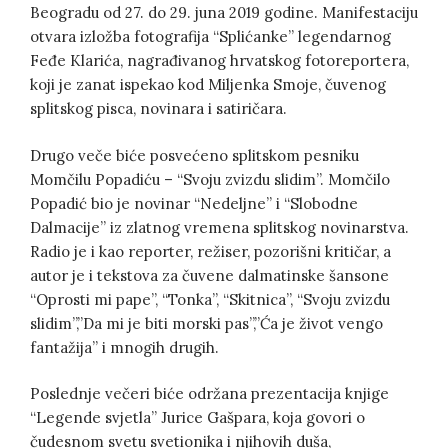
Beogradu od 27. do 29. juna 2019 godine. Manifestaciju
otvara izložba fotografija “Splićanke” legendarnog
Feđe Klarića, nagrađivanog hrvatskog fotoreportera,
koji je zanat ispekao kod Miljenka Smoje, čuvenog
splitskog pisca, novinara i satiričara.
Drugo veče biće posvećeno splitskom pesniku
Momčilu Popadiću – “Svoju zvizdu slidim”. Momčilo
Popadić bio je novinar “Nedeljne” i “Slobodne
Dalmacije” iz zlatnog vremena splitskog novinarstva.
Radio je i kao reporter, režiser, pozorišni kritičar, a
autor je i tekstova za čuvene dalmatinske šansone
“Oprosti mi pape”, “Tonka”, “Skitnica”, “Svoju zvizdu
slidim”,”Da mi je biti morski pas”,”Ća je život vengo
fantažija” i mnogih drugih.
Poslednje večeri biće održana prezentacija knjige
“Legende svjetla” Jurice Gašpara, koja govori o
čudesnom svetu svetionika i njihovih duša,