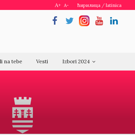
A+
A-
ћирилица
/
latinica
Facebook
Twitter
Instragram
Youtube
Linkedin
li na tebe
Vesti
Izbori 2024