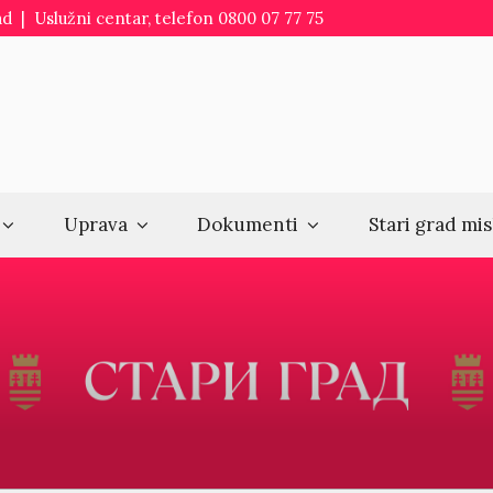
d | Uslužni centar, telefon 0800 07 77 75
Uprava
Dokumenti
Stari grad mis