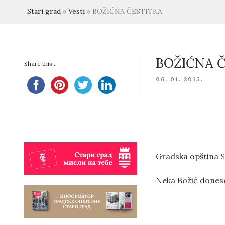
Stari grad
»
Vesti
»
BOŽIĆNA ČESTITKA
BOŽIĆNA 
Share this...
POSTED
06. 01. 2015.
ON
Gradska opština St
Neka Božić donese