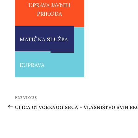
UPRAVA JAVNIH
PRIHODA
MATIČNA SLUŽBA
EUPRAVA
Post
PREVIOUS
Previous
navigation
Post
ULICA OTVORENOG SRCA – VLASNIŠTVO SVIH B