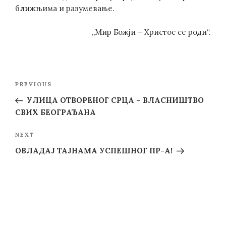
ближњима и разумевање.
„Мир Божји – Христос се роди“.
Post
Previous
PREVIOUS
navigation
Post
УЛИЦА ОТВОРЕНОГ СРЦА – ВЛАСНИШТВО
СВИХ БЕОГРАЂАНА
Next
NEXT
Post
ОВЛАДАЈ ТАЈНАМА УСПЕШНОГ ПР-A!