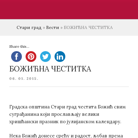
Стари град
»
Вести
»
БОЖИЋНА ЧЕСТИТКА
Share this...
БОЖИЋНА ЧЕСТИТКА
POSTED
06. 01. 2015.
ON
Градска општина Стари град честита Божић свим
суграђанима који прослављају велики
хришћански празник по јулијанском календару.
Нека Божић донесе срећу и радост, љубав према