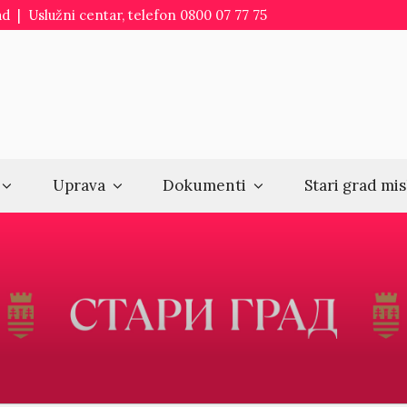
d | Uslužni centar, telefon 0800 07 77 75
Uprava
Dokumenti
Stari grad mis