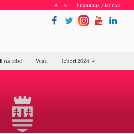
A+
A-
ћирилица
/
latinica
Facebook
Twitter
Instragram
Youtube
Linkedin
li na tebe
Vesti
Izbori 2024