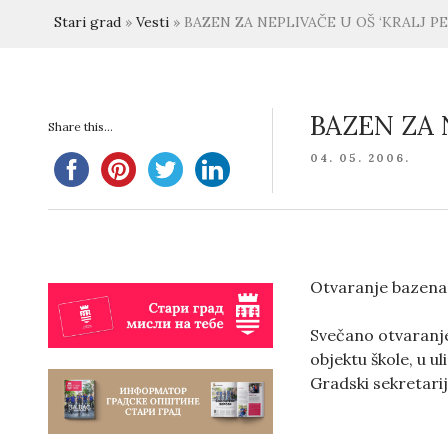
Stari grad
»
Vesti
»
BAZEN ZA NEPLIVAČE U OŠ ‘KRALJ PE
BAZEN ZA 
Share this...
POSTED
04. 05. 2006.
ON
Otvaranje bazena 
Svečano otvaranje
objektu škole, u u
Gradski sekretari