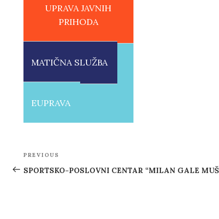
UPRAVA JAVNIH
PRIHODA
MATIČNA SLUŽBA
EUPRAVA
Post
PREVIOUS
Previous
navigation
Post
SPORTSKO-POSLOVNI CENTAR “MILAN GALE MUŠ