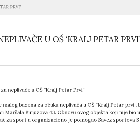
TAR PRVI’
NEPLIVAČE U OŠ ‘KRALJ PETAR PRVI
za neplivače u OŠ ”Kralj Petar Prvi”
 malog bazena za obuku neplivača u OŠ ”Kralj Petar prvi”, b
lici Maršala Birjuzova 43. Obnovu ovog objekta koji nije bio u
jat za sport a organizaciono je pomogao Savez sportova St