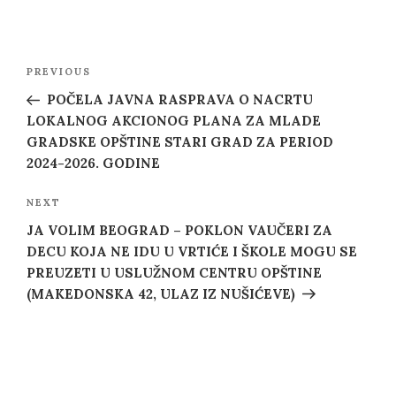
Post
Previous
PREVIOUS
navigation
Post
POČELA JAVNA RASPRAVA O NACRTU
LOKALNOG AKCIONOG PLANA ZA MLADE
GRADSKE OPŠTINE STARI GRAD ZA PERIOD
2024-2026. GODINE
Next
NEXT
Post
JA VOLIM BEOGRAD – POKLON VAUČERI ZA
DECU KOJA NE IDU U VRTIĆE I ŠKOLE MOGU SE
PREUZETI U USLUŽNOM CENTRU OPŠTINE
(MAKEDONSKA 42, ULAZ IZ NUŠIĆEVE)