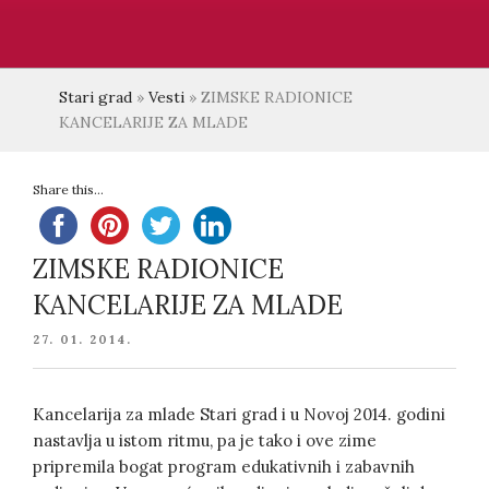
Stari grad
»
Vesti
»
ZIMSKE RADIONICE
KANCELARIJE ZA MLADE
Share this...
ZIMSKE RADIONICE
KANCELARIJE ZA MLADE
POSTED
27. 01. 2014.
ON
Kancelarija za mlade Stari grad i u Novoj 2014. godini
nastavlja u istom ritmu, pa je tako i ove zime
pripremila bogat program edukativnih i zabavnih