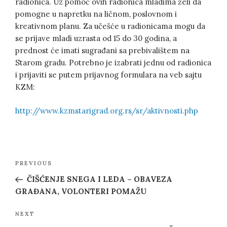
radionica. Uz pomoć ovih radionica mladima želi da
pomogne u napretku na ličnom, poslovnom i
kreativnom planu. Za učešće u radionicama mogu da
se prijave mladi uzrasta od 15 do 30 godina, a
prednost će imati sugrađani sa prebivalištem na
Starom gradu. Potrebno je izabrati jednu od radionica
i prijaviti se putem prijavnog formulara na veb sajtu
KZM:
http://www.kzmstarigrad.org.rs/sr/aktivnosti.php
Post
Previous
PREVIOUS
navigation
Post
ČIŠĆENJE SNEGA I LEDA – OBAVEZA
GRAĐANA, VOLONTERI POMAŽU
Next
NEXT