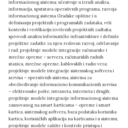
informacionog sistema; učestvuje u izradi analiza,
informacija, uputstava operativnih programa, razvoja
informacionog sistema Gradske opštine i u
definisanju projektnih i programskih zadataka, vrši
kontrolu i verifikaciju izvršenih projektnih zadtaka;
sprovodi analizu informatičke infrastrukture i definiše
projektne zadatke za njen redovan razvoj, održavanje
i rad; projektuje modele integracije računarske i
mrežne opreme – servera, računarskih radnih
stanica, mrežne opreme, kablovskih i radio veza;
projektuje modele integracije sistemskog softvera i
servisa – operativnih sistema, sistema za
obezbeđivanje informaciono komunikacionih servisa
– elektronske pošte, intraneta, interneta i drugih;
projektuje modele integracije informacionog sistema
zasnovanog na smart karticama – opreme i smart
kartica, sistemskog softvera, baza podataka korisnika
kartica, korisničkih aplikacija na karticama i u sistemu;
projektuje modele zaštite i kontrole pristupa i