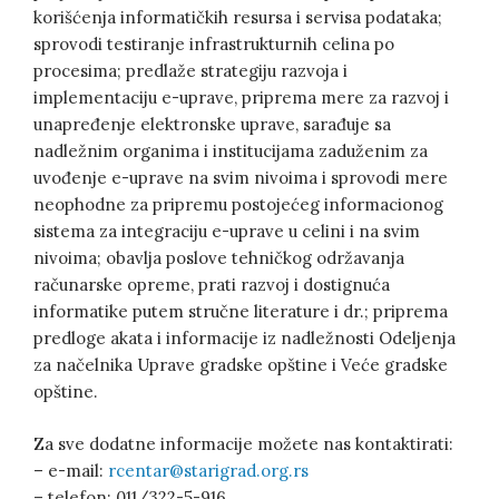
korišćenja informatičkih resursa i servisa podataka;
sprovodi testiranje infrastrukturnih celina po
procesima; predlaže strategiju razvoja i
implementaciju e-uprave, priprema mere za razvoj i
unapređenje elektronske uprave, sarađuje sa
nadležnim organima i institucijama zaduženim za
uvođenje e-uprave na svim nivoima i sprovodi mere
neophodne za pripremu postojećeg informacionog
sistema za integraciju e-uprave u celini i na svim
nivoima; obavlja poslove tehničkog održavanja
računarske opreme, prati razvoj i dostignuća
informatike putem stručne literature i dr.; priprema
predloge akata i informacije iz nadležnosti Odeljenja
za načelnika Uprave gradske opštine i Veće gradske
opštine.
Za sve dodatne informacije možete nas kontaktirati:
– e-mail:
rcentar@starigrad.org.rs
– telefon: 011/322-5-916