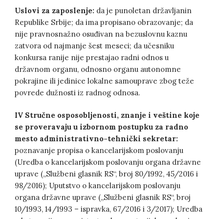
Uslovi za zaposlenje:
da je punoletan državljanin
Republike Srbije; da ima propisano obrazovanje; da
nije pravnosnažno osuđivan na bezuslovnu kaznu
zatvora od najmanje šest meseci; da učesniku
konkursa ranije nije prestajao radni odnos u
državnom organu, odnosno organu autonomne
pokrajine ili jedinice lokalne samouprave zbog teže
povrede dužnosti iz radnog odnosa.
IV Stručne osposobljenosti, znanje i veštine koje
se proveravaju u izbornom postupku za radno
mesto
administrativno-tehnički sekretar
:
poznavanje propisa o kancelarijskom poslovanju
(Uredba o kancelarijskom poslovanju organa državne
uprave („Službeni glasnik RS“, broj 80/1992, 45/2016 i
98/2016); Uputstvo o kancelarijskom poslovanju
organa državne uprave („Službeni glasnik RS“, broj
10/1993, 14/1993 – ispravka, 67/2016 i 3/2017); Uredba