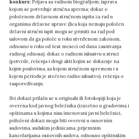
konkurs:
Prijava sa radnom biografijom; isprava
kojom se potvrđuje stručna sprema; dokaz o
položenom državnom stručnom ispitu za rad u
organima državne uprave (lica koja nemaju položen
državni stručni ispit mogu se primiti na rad pod
uslovom da ga polože u roku utvrđenom zakonom,
odnosno u roku od šest meseci od dana zasnivanja
radnog odnosa); dokaz o radnom iskustvu u struci
(potvrde, rešenja i drugi akti kojim se dokazuje na
kojim poslovima, sa kojom stručnom spremom i u
kojem periodu je stečeno radno iskustvo), rešenja o
raspoređivanju.
Svi dokazi prilažu se u originalu ili fotokopiji koja je
overena kod javnog beležnika (izuzetno u gradovima i
opštinama u kojima nisu imenovani javni beležnici,
priloženi dokazi mogu biti overeni u osnovnim
sudovima, sudskim jedinicama, prijemnim
kancelarijama osnovnih sudova, odnosno opštinskim