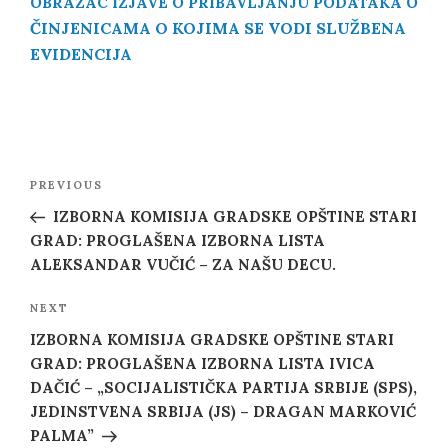
OBRAZAC IZJAVE O PRIBAVLJANJU PODATAKA O
ČINJENICAMA O KOJIMA SE VODI SLUŽBENA
EVIDENCIJA
Post
Previous
PREVIOUS
navigation
Post
IZBORNA KOMISIJA GRADSKE OPŠTINE STARI
GRAD: PROGLAŠENA IZBORNA LISTA
ALEKSANDAR VUČIĆ – ZA NAŠU DECU.
Next
NEXT
Post
IZBORNA KOMISIJA GRADSKE OPŠTINE STARI
GRAD: PROGLAŠENA IZBORNA LISTA IVICA
DAČIĆ – „SOCIJALISTIČKA PARTIJA SRBIJE (SPS),
JEDINSTVENA SRBIJA (JS) – DRAGAN MARKOVIĆ
PALMA”