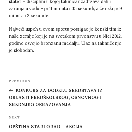
statici – disciplini u kojoj takmičar zadržava dah i
zaranja u vodu – je 11 minuta i 35 sekundi, a ženski je 9
minuta i 2 sekunde.
Najveći uspeh u ovom sportu postigao je ženski tim iz
naše zemlje koji je na svetskom prvenstvu u Nici 2012.
godine osvojio bronzanu medalju. Ulaz na takmičenje
je slobodan.
Post
Previous
PREVIOUS
navigation
Post
KONKURS ZA DODELU SREDSTAVA IZ
OBLASTI PREDŠKOLSKOG, OSNOVNOG I
SREDNJEG OBRAZOVANJA
Next
NEXT
Post
OPŠTINA STARI GRAD – AKCIJA