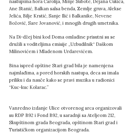
nastupima hora Čarolija, Minje Subote, Dejana Cukića,
Ane Stanić, Balkan salsa benda, Zemlje gruva, Alekse
Jelića, Bilje Krstić, Sanje Ilić i Balkanike, Nevene
Božović, Sare Jovanović, i mnogih drugih umetnika.
Na Di-džej bini kod Doma omladine prisutni su se
družili s voditeljima emisije „Uzbudilnik“ Daškom
Milinovićem i Mladenom Urdarevićem.
Bina ispred opštine Stari grad bila je namenjena
najmlađima, a pored horskih nastupa, deca su imala
priliku i da nauče kako se pravi muzika u radionici
“Kuc-kuc Kolarac.”
Vanredno izdanje Ulice otvorenog srca organizovali
su RDP B92 i Fond B92, u saradnji sa Ateljeom 212,
Skupštinom grada Beograda, opštinom Stari grad i
Turističkom organizacijom Beograda.