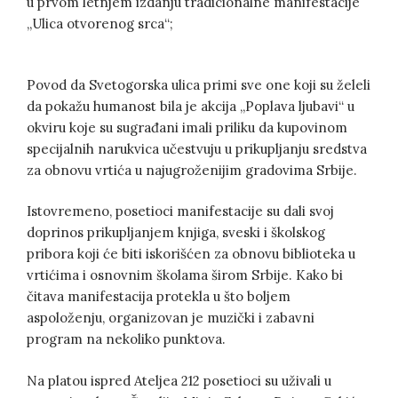
u prvom letnjem izdanju tradicionalne manifestacije
„Ulica otvorenog srca“;
Povod da Svetogorska ulica primi sve one koji su želeli
da pokažu humanost bila je akcija „Poplava ljubavi“ u
okviru koje su sugrađani imali priliku da kupovinom
specijalnih narukvica učestvuju u prikupljanju sredstva
za obnovu vrtića u najugroženijim gradovima Srbije.
Istovremeno, posetioci manifestacije su dali svoj
doprinos prikupljanjem knjiga, sveski i školskog
pribora koji će biti iskorišćen za obnovu biblioteka u
vrtićima i osnovnim školama širom Srbije. Kako bi
čitava manifestacija protekla u što boljem
aspoloženju, organizovan je muzički i zabavni
program na nekoliko punktova.
Na platou ispred Ateljea 212 posetioci su uživali u