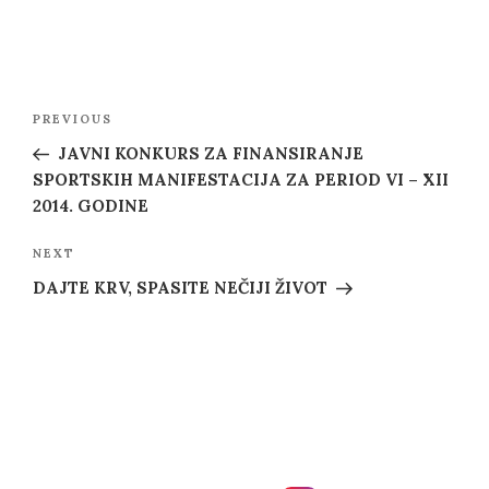
Post
Previous
PREVIOUS
navigation
Post
JAVNI KONKURS ZA FINANSIRANJE
SPORTSKIH MANIFESTACIJA ZA PERIOD VI – XII
2014. GODINE
Next
NEXT
Post
DAJTE KRV, SPASITE NEČIJI ŽIVOT