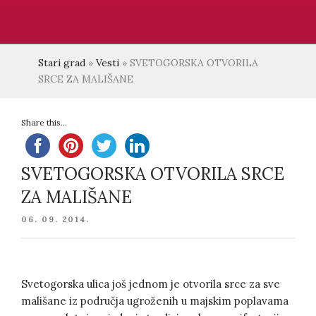
Stari grad
»
Vesti
»
SVETOGORSKA OTVORILA
SRCE ZA MALIŠANE
Share this...
SVETOGORSKA OTVORILA SRCE
ZA MALIŠANE
POSTED
06. 09. 2014.
ON
Svetogorska ulica još jednom je otvorila srce za sve
mališane iz područja ugroženih u majskim poplavama